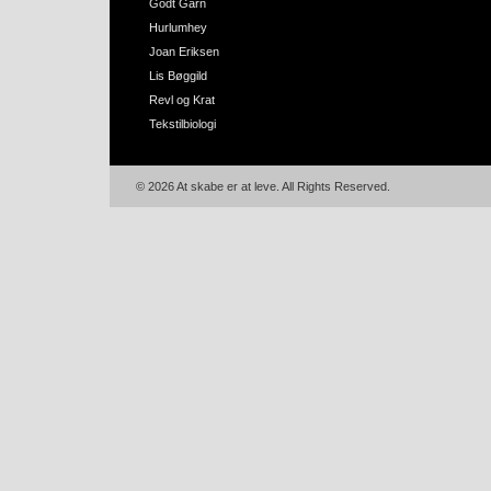
Godt Garn
Hurlumhey
Joan Eriksen
Lis Bøggild
Revl og Krat
Tekstilbiologi
© 2026 At skabe er at leve. All Rights Reserved.