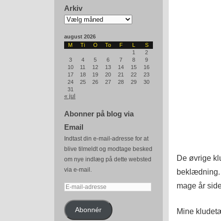
Arkiv
Arkiv
august 2026
M
Ti
O
To
F
L
S
1
2
3
4
5
6
7
8
9
10
11
12
13
14
15
16
17
18
19
20
21
22
23
24
25
26
27
28
29
30
31
« jul
Abonner på blog via
Email
Indtast din e-mail-adresse for at
blive tilmeldt og modtage besked
De øvrige klu
om nye indlæg på dette websted
via e-mail.
beklædning. E
mage år side
E-
mail-
adresse
Abonnér
Mine kludetæ