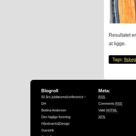
Resultatet er
at ligge.
Tags:
fiske
Blogroll
Meta:
50 års jubilæumskonference –
RSS
DH
Comments
RSS
Bettina Andersen
Valid
XHTML
Den faglige forening
XFN
Håndværk&Design
Gavstrik