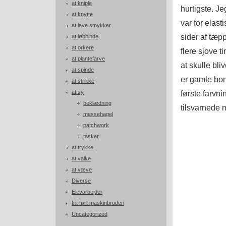
at kniple
hurtigste. Je
at knytte
var for elast
at lave smykker
sider af tæpp
at løbbinde
at orkere
flere sjove t
at plantefarve
at skulle bli
at spinde
er gamle bom
at strikke
at sy
første farvn
beklædning
tilsvarnede
messehagel
patchwork
tasker
at trykke
at valke
at væve
Diverse
Elevarbejder
frit ført maskinbroderi
Uncategorized