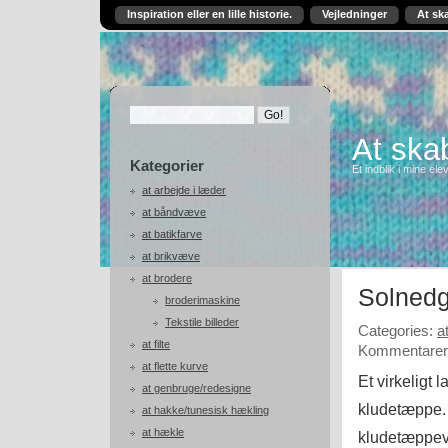
Inspiration eller en lille historie.
Vejledninger
At sk
At skab
Kategorier
Et indblik i mine ele
at arbejde i læder
at båndvæve
at batikfarve
at brikvæve
at brodere
Solned
broderimaskine
Tekstile billeder
Categories:
a
at filte
Kommentarer 
at flette kurve
Et virkeligt 
at genbruge/redesigne
kludetæppe. 
at hakke/tunesisk hækling
at hækle
kludetæppev