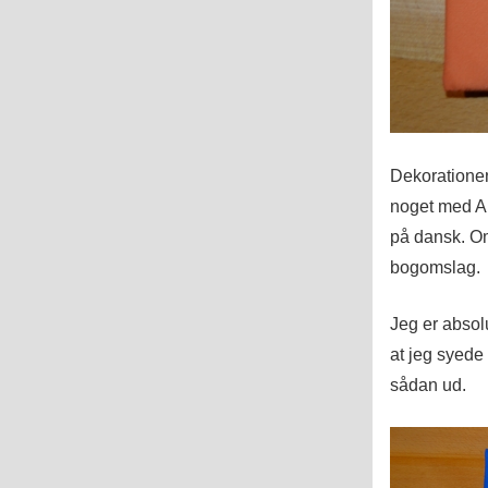
Dekorationen
noget med Ap
på dansk. Om
bogomslag.
Jeg er absolu
at jeg syede
sådan ud.