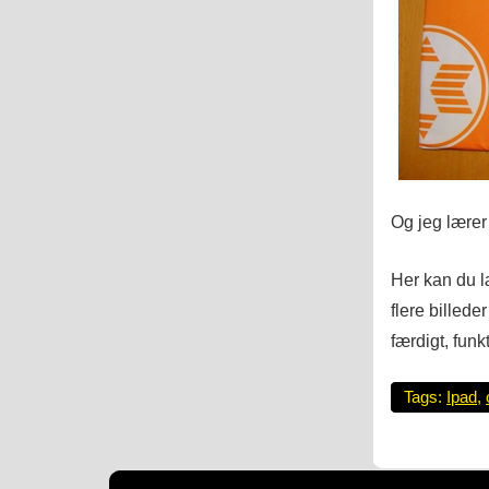
Og jeg lærer
Her kan du l
flere billede
færdigt, funk
Tags:
Ipad
,