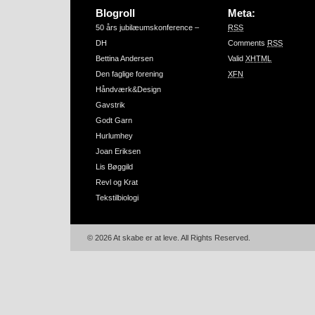
Blogroll
Meta:
50 års jubilæumskonference –
RSS
DH
Comments
RSS
Bettina Andersen
Valid
XHTML
Den faglige forening
XFN
Håndværk&Design
Gavstrik
Godt Garn
Hurlumhey
Joan Eriksen
Lis Bøggild
Revl og Krat
Tekstilbiologi
© 2026 At skabe er at leve. All Rights Reserved.