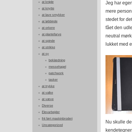
at kniple
Jeg har egent
at knytte
mere personli
at lave smykker
stedet for d
at løbbinde
fået den udl
at orkere
at plantefarve
neutral mørk 
at spinde
lukket med el
at strikke
at sy
beklædning
messehagel
patchwork
tasker
at trykke
at valke
at væve
Diverse
Elevarbejder
frit ført maskinbroderi
Nu skulle den
Uncategorized
kendetegner 