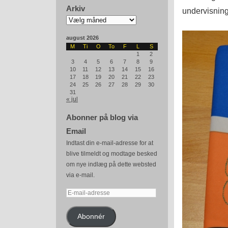
Arkiv
undervisning
Arkiv
august 2026
M
Ti
O
To
F
L
S
1
2
3
4
5
6
7
8
9
10
11
12
13
14
15
16
17
18
19
20
21
22
23
24
25
26
27
28
29
30
31
« jul
Abonner på blog via
Email
Indtast din e-mail-adresse for at
blive tilmeldt og modtage besked
om nye indlæg på dette websted
via e-mail.
E-
mail-
adresse
Abonnér