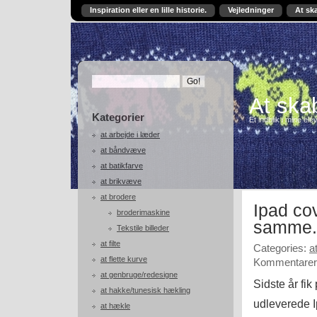
Inspiration eller en lille historie.
Vejledninger
At sk
At skab
Kategorier
Et indblik i mine ele
at arbejde i læder
at båndvæve
at batikfarve
at brikvæve
at brodere
Ipad cov
broderimaskine
samme.
Tekstile billeder
at filte
Categories:
a
at flette kurve
Kommentarer 
at genbruge/redesigne
Sidste år fi
at hakke/tunesisk hækling
udleverede I
at hækle