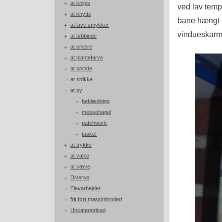
at kniple
ved lav temp
at knytte
bane hængt op
at lave smykker
vindueskarme
at løbbinde
at orkere
at plantefarve
at spinde
at strikke
at sy
beklædning
messehagel
patchwork
tasker
at trykke
at valke
at væve
Diverse
Elevarbejder
frit ført maskinbroderi
Uncategorized