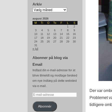
Arkiv
Arkiv
august 2026
M
Ti
O
To
F
L
S
1
2
3
4
5
6
7
8
9
10
11
12
13
14
15
16
17
18
19
20
21
22
23
24
25
26
27
28
29
30
31
« jul
Abonner på blog via
Email
Indtast din e-mail-adresse for at
blive tilmeldt og modtage besked
om nye indlæg på dette websted
via e-mail.
Der var ombu
E-
Problemet va
mail-
tidligere om
adresse
Abonnér