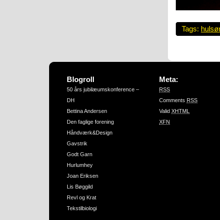
Tags:
huls
Blogroll
Meta:
50 års jubilæumskonference –
RSS
DH
Comments
RSS
Bettina Andersen
Valid
XHTML
Den faglige forening
XFN
Håndværk&Design
Gavstrik
Godt Garn
Hurlumhey
Joan Eriksen
Lis Bøggild
Revl og Krat
Tekstilbiologi