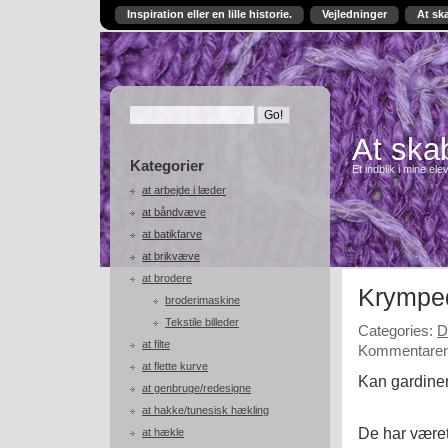
Inspiration eller en lille historie.
Vejledninger
At sk
At skab
Kategorier
Et indblik i mine ele
at arbejde i læder
at båndvæve
at batikfarve
at brikvæve
at brodere
Krymped
broderimaskine
Tekstile billeder
Categories:
D
at filte
Kommentarer 
at flette kurve
Kan gardiner
at genbruge/redesigne
at hakke/tunesisk hækling
De har været 
at hækle