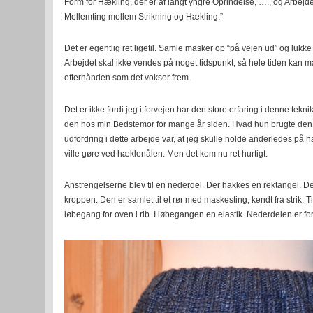
Form for Hækling, der er af langt yngre Oprindelse, …., og Arbej
Mellemting mellem Strikning og Hækling.”
Det er egentlig ret ligetil. Samle masker op “på vejen ud” og lukk
Arbejdet skal ikke vendes på noget tidspunkt, så hele tiden kan 
efterhånden som det vokser frem.
Det er ikke fordi jeg i forvejen har den store erfaring i denne tekn
den hos min Bedstemor for mange år siden. Hvad hun brugte den ti
udfordring i dette arbejde var, at jeg skulle holde anderledes på
ville gøre ved hæklenålen. Men det kom nu ret hurtigt.
Anstrengelserne blev til en nederdel. Der hakkes en rektangel. De
kroppen. Den er samlet til et rør med maskesting; kendt fra strik. Til
løbegang for oven i rib. I løbegangen en elastik. Nederdelen er for