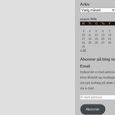
Arkiv
Arkiv
august 2026
M
Ti
O
To
F
3
4
5
6
7
10
11
12
13
14
17
18
19
20
21
24
25
26
27
28
31
« jul
Abonner på blog vi
Email
Indtast din e-mail-adresse
blive tilmeldt og modtag
om nye indlæg på dette 
via e-mail.
E-
mail-
adresse
Abonnér