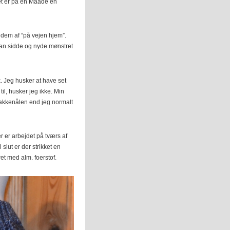
det er på en Maade en
e dem af “på vejen hjem”.
man sidde og nyde mønstret
ik. Jeg husker at have set
l, husker jeg ikke. Min
 hakkenålen end jeg normalt
r er arbejdet på tværs af
 slut er der strikket en
et med alm. foerstof.