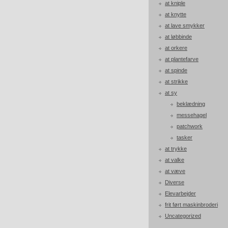
at kniple
at knytte
at lave smykker
at løbbinde
at orkere
at plantefarve
at spinde
at strikke
at sy
beklædning
messehagel
patchwork
tasker
at trykke
at valke
at væve
Diverse
Elevarbejder
frit ført maskinbroderi
Uncategorized