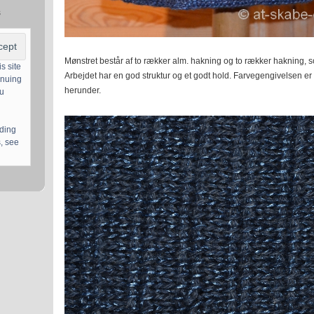
s
Mønstret består af to rækker alm. hakning og to rækker hakning, so
s site
Arbejdet har en god struktur og et godt hold. Farvegengivelsen er 
inuing
herunder.
ou
uding
, see