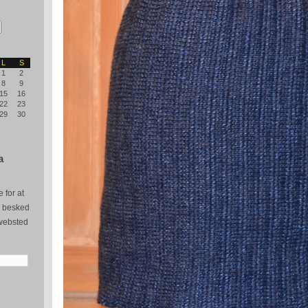
L
S
1
2
8
9
15
16
22
23
29
30
a
 for at
e besked
websted