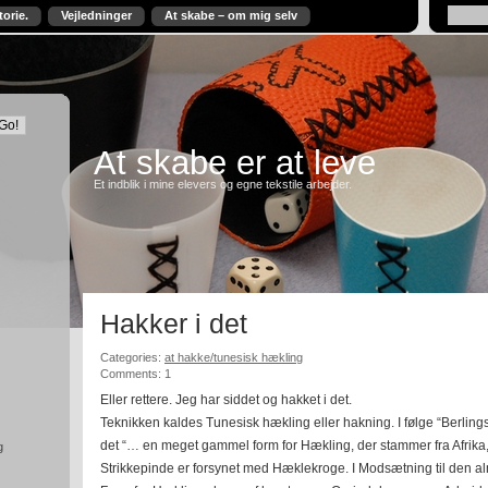
torie.
Vejledninger
At skabe – om mig selv
At skabe er at leve
Et indblik i mine elevers og egne tekstile arbejder.
Hakker i det
Categories:
at hakke/tunesisk hækling
Comments: 1
Eller rettere. Jeg har siddet og hakket i det.
Teknikken kaldes Tunesisk hækling eller hakning. I følge “Berli
det “… en meget gammel form for Hækling, der stammer fra Afrika
g
Strikkepinde er forsynet med Hæklekroge. I Modsætning til den a