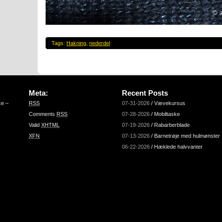
Tags:
Hakning
,
nederdel
Meta:
Recent Posts
ce –
RSS
07-31-2026
/
Vævekursus
Comments
RSS
07-28-2026
/
Mobiltaske
Valid
XHTML
07-19-2026
/
Rabarberblade
XFN
07-13-2026
/
Barnetrøje med hulmønster
06-22-2026
/
Hæklede halvvanter