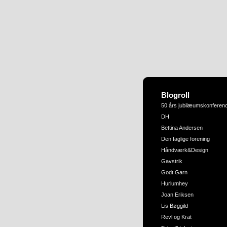
Blogroll
50 års jubilæumskonferen
DH
Bettina Andersen
Den faglige forening
Håndværk&Design
Gavstrik
Godt Garn
Hurlumhey
Joan Eriksen
Lis Bøggild
Revl og Krat