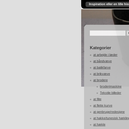
Inspiration eller en lille his
Kategorier
at arbejde i læder
at båndvæve
at batikfarve
at brikvæve
at brodere
broderimaskine
Tekstile billeder
at filte
at flette kurve
at genbruge/redesigne
at hakke/tunesisk hæklin
at hækle