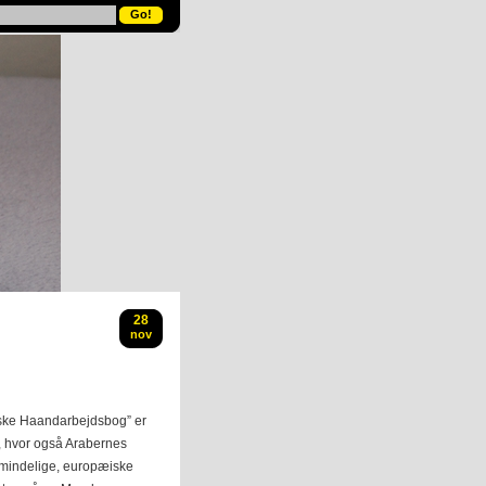
28
nov
ngske Haandarbejdsbog” er
, hvor også Arabernes
lmindelige, europæiske