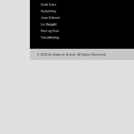
Godt Garn
Hurlumhey
Joan Eriksen
Lis Bøggild
Revl og Krat
Tekstilbiologi
© 2026 At skabe er at leve. All Rights Reserved.