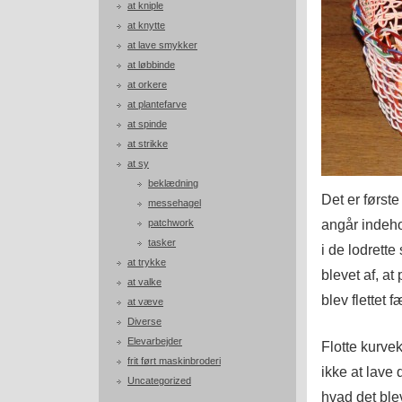
at kniple
at knytte
at lave smykker
at løbbinde
at orkere
at plantefarve
at spinde
at strikke
at sy
beklædning
Det er første
messehagel
angår indeh
patchwork
tasker
i de lodrette
at trykke
blevet af, at
at valke
blev flettet f
at væve
Diverse
Elevarbejder
Flotte kurve
frit ført maskinbroderi
ikke at lave
Uncategorized
hvad det ble