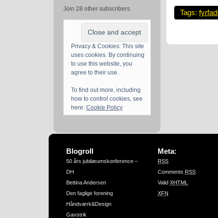
Join 28 other subscribers
Tags:
fyrfa
Privacy & Cookies: This site
uses cookies. By continuing
to use this website, you
agree to their use.
To find out more, including
how to control cookies, see
here:
Cookie Policy
Blogroll
Meta:
50 års jubilæumskonference –
RSS
DH
Comments
RSS
Bettina Andersen
Valid
XHTML
Den faglige forening
XFN
Håndværk&Design
Gavstrik