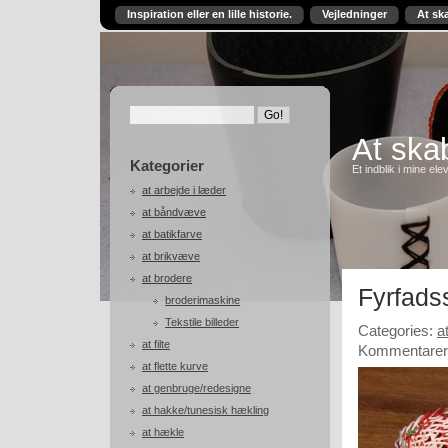
Inspiration eller en lille historie.
Vejledninger
At sk
At skab
Kategorier
Et indblik i mine ele
at arbejde i læder
at båndvæve
at batikfarve
at brikvæve
at brodere
Fyrfadss
broderimaskine
Tekstile billeder
Categories:
a
at filte
Kommentarer 
at flette kurve
at genbruge/redesigne
at hakke/tunesisk hækling
at hækle