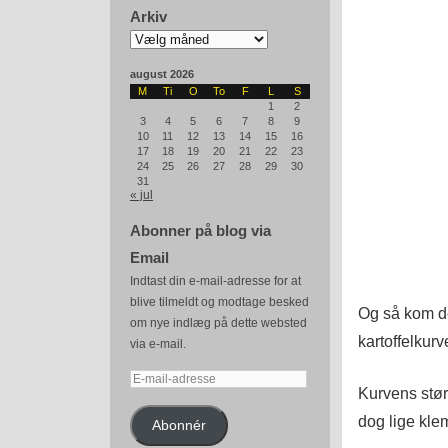
Arkiv
Arkiv
august 2026
M
Ti
O
To
F
L
S
1
2
3
4
5
6
7
8
9
10
11
12
13
14
15
16
17
18
19
20
21
22
23
24
25
26
27
28
29
30
31
« jul
Abonner på blog via
Email
Indtast din e-mail-adresse for at
blive tilmeldt og modtage besked
Og så kom de
om nye indlæg på dette websted
kartoffelkurv
via e-mail.
E-
Kurvens størr
mail-
dog lige kle
adresse
Abonnér