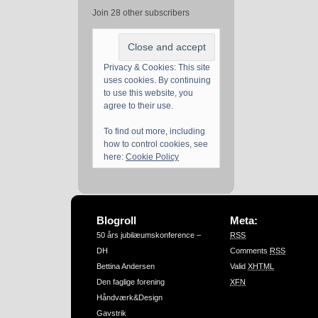
Join 28 other subscribers
Privacy & Cookies: This site
uses cookies. By continuing
to use this website, you
agree to their use.
To find out more, including
how to control cookies, see
here:
Cookie Policy
Blogroll
Meta:
50 års jubilæumskonference –
RSS
DH
Comments
RSS
Bettina Andersen
Valid
XHTML
Den faglige forening
XFN
Håndværk&Design
Gavstrik