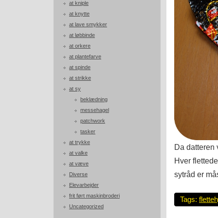
at kniple
at knytte
at lave smykker
at løbbinde
at orkere
at plantefarve
at spinde
at strikke
at sy
beklædning
messehagel
patchwork
tasker
at trykke
Da datteren v
at valke
Hver fletted
at væve
sytråd er mås
Diverse
Elevarbejder
frit ført maskinbroderi
Tags:
fletteh
Uncategorized