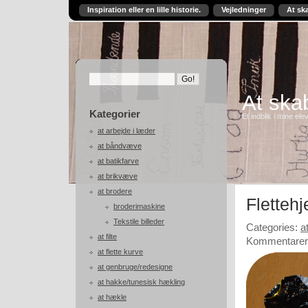
Inspiration eller en lille historie.
Vejledninger
At sk
At skab
Kategorier
Et indblik i mine ele
at arbejde i læder
at båndvæve
at batikfarve
at brikvæve
at brodere
Flettehj
broderimaskine
Tekstile billeder
Categories:
a
at filte
Kommentarer 
at flette kurve
at genbruge/redesigne
at hakke/tunesisk hækling
at hækle