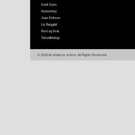
Godt Garn
Hurlumhey
Joan Eriksen
Lis Bøggild
Revl og Krat
Tekstilbiologi
© 2026 At skabe er at leve. All Rights Reserved.