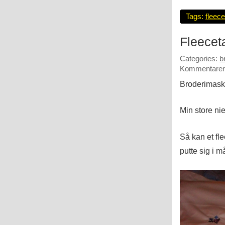
Tags:
fleec
Fleece
Categories:
b
Kommentarer 
Broderimaski
Min store ni
Så kan et fl
putte sig i 