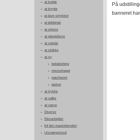
at kniple
På udstillin
at knytte
banneret ha
at lave smykker
at løbbinde
at orkere
at plantefarve
at spinde
at strikke
at sy
beklædning
messehagel
patchwork
tasker
at trykke
at valke
at væve
Diverse
Elevarbejder
frit ført maskinbroderi
Uncategorized