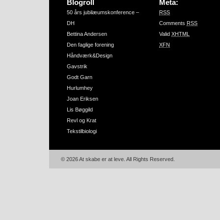
Blogroll
Meta:
50 års jubilæumskonference –
RSS
DH
Comments
RSS
Bettina Andersen
Valid
XHTML
Den faglige forening
XFN
Håndværk&Design
Gavstrik
Godt Garn
Hurlumhey
Joan Eriksen
Lis Bøggild
Revl og Krat
Tekstilbiologi
© 2026 At skabe er at leve. All Rights Reserved.