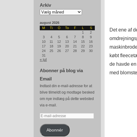
Arkiv
Arkiv
august 2026
M
Ti
O
To
F
L
S
Det ene af d
1
2
3
4
5
6
7
8
9
omdrejningsp
10
11
12
13
14
15
16
maskinbroderi
17
18
19
20
21
22
23
24
25
26
27
28
29
30
købt fleecet
31
« jul
de havde en 
Abonner på blog via
med blomste
Email
Indtast din e-mail-adresse for at
blive tilmeldt og modtage besked
om nye indlæg på dette websted
via e-mail.
E-
mail-
adresse
Abonnér