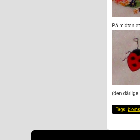
På midten et
(den dårlige 
Tags:
bloms