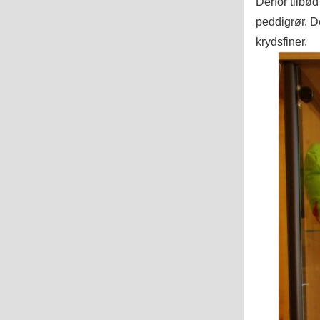
Derfor tilbød
peddigrør. D
krydsfiner.