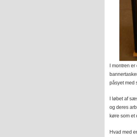
I montren er
bannertasker
påsyet med 
I løbet af sæ
og deres arbe
køre som et 
Hvad med en 