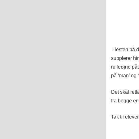
Hesten på de
supplerer hi
rulleøjne på
på ‘man’ og 
Det skal retf
fra begge em
Tak til elev