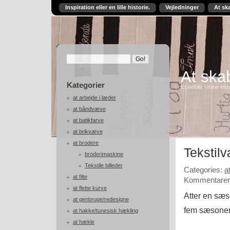
Inspiration eller en lille historie.
Vejledninger
At sk
At skab
Kategorier
Et indblik i mine ele
at arbejde i læder
at båndvæve
at batikfarve
at brikvæve
at brodere
Tekstil
broderimaskine
Tekstile billeder
Categories:
a
at filte
Kommentarer 
at flette kurve
Atter en sæso
at genbruge/redesigne
fem sæsoner
at hakke/tunesisk hækling
at hækle