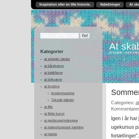
Inspiration eller en lille historie.
Vejledninger
At sk
At skab
Kategorier
Et indblik i mine ele
at arbejde i læder
at båndvæve
at batikfarve
at brikvæve
at brodere
Sommerf
broderimaskine
Tekstile billeder
Categories:
a
at filte
Kommentarer 
at flette kurve
Igen i år ha
at genbruge/redesigne
ugekursus 
at hakke/tunesisk hækling
at hækle
fortællinger”