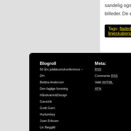
sandelig ogs
billeder. De 
Tags:
flade
linjeskaben
Blogroll
Meta:
50 års jubilæumskonference –
RSS
DH
Comments
RSS
Bettina Andersen
Valid
XHTML
Den faglige forening
XFN
Håndværk&Design
Gavstrik
Godt Garn
Hurlumhey
Joan Eriksen
Lis Bøggild