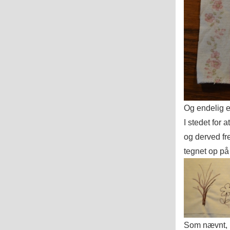
Og endelig 
I stedet for a
og derved fr
tegnet op på s
Som nævnt, h