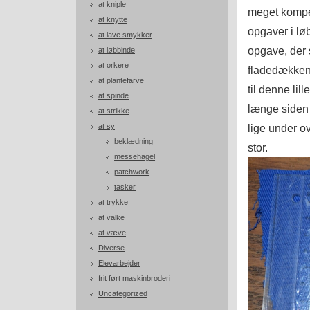
at kniple
meget kompet
at knytte
opgaver i lø
at lave smykker
opgave, der 
at løbbinde
at orkere
fladedækkend
at plantefarve
til denne lil
at spinde
længe siden j
at strikke
at sy
lige under o
beklædning
stor.
messehagel
patchwork
tasker
at trykke
at valke
at væve
Diverse
Elevarbejder
frit ført maskinbroderi
Uncategorized