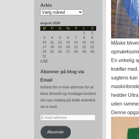
Arkiv
Arkiv
august 2026
M
Ti
O
To
F
L
S
1
2
3
4
5
6
7
8
9
Måske bliver 
10
11
12
13
14
15
16
17
18
19
20
21
22
23
opmærksomhed
24
25
26
27
28
29
30
31
En virkelig 
« jul
kræfter med.
Abonner på blog via
sagtens kan f
Email
maskinbroder
Indtast din e-mail-adresse for at
blive tilmeldt og modtage besked
hedder Ultra 
om nye indlæg på dette websted
uden ramme. 
via e-mail.
Denne opgave
E-
mail-
adresse
Abonnér