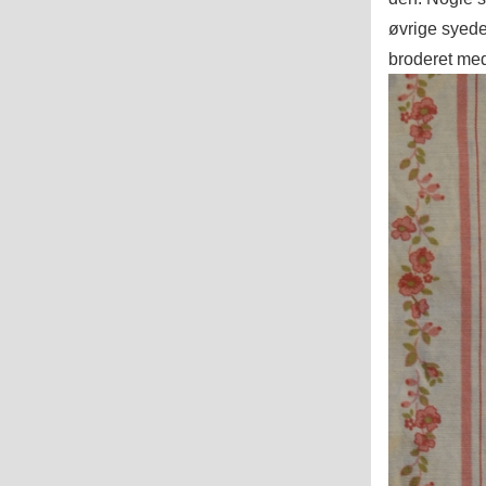
øvrige syede
broderet me