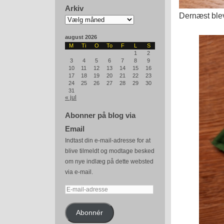
Arkiv
Dernæst blev
Arkiv
august 2026
M
Ti
O
To
F
L
S
1
2
3
4
5
6
7
8
9
10
11
12
13
14
15
16
17
18
19
20
21
22
23
24
25
26
27
28
29
30
31
« jul
Abonner på blog via
Email
Indtast din e-mail-adresse for at
blive tilmeldt og modtage besked
om nye indlæg på dette websted
via e-mail.
E-
mail-
adresse
Abonnér