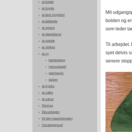
at kniple
at knytte
Mit udgangsp
at lave smykker
bolden og en
at løbbinde
at orkere
som leder t
at plantefarve
at spinde
Til arbejdet.
at strikke
syet delvis 
at sy
senere stopp
beklædning
messehagel
patchwork
tasker
at trykke
at valke
at væve
Diverse
Elevarbejder
frit ført maskinbroderi
Uncategorized