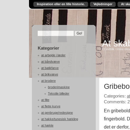
Inspiration eller en lille historie.
Vejledninger
At sk
At skab
Kategorier
Et indblik i mine ele
at arbejde i læder
at båndvæve
at batikfarve
at brikvæve
at brodere
Gribebo
broderimaskine
Tekstile billeder
Categories:
a
at filte
Comments: 2
at flette kurve
En gribebold
at genbruge/redesigne
fingerbold. D
at hakke/tunesisk hækling
at hækle
det er derfor