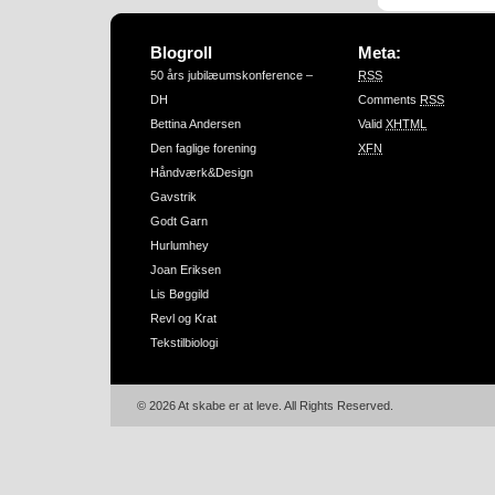
Blogroll
Meta:
50 års jubilæumskonference –
RSS
DH
Comments
RSS
Bettina Andersen
Valid
XHTML
Den faglige forening
XFN
Håndværk&Design
Gavstrik
Godt Garn
Hurlumhey
Joan Eriksen
Lis Bøggild
Revl og Krat
Tekstilbiologi
© 2026 At skabe er at leve. All Rights Reserved.