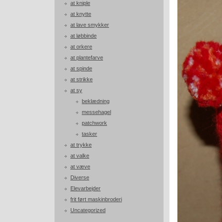
at kniple
at knytte
at lave smykker
at løbbinde
at orkere
at plantefarve
at spinde
at strikke
at sy
beklædning
messehagel
patchwork
tasker
at trykke
at valke
at væve
Diverse
Elevarbejder
frit ført maskinbroderi
Uncategorized