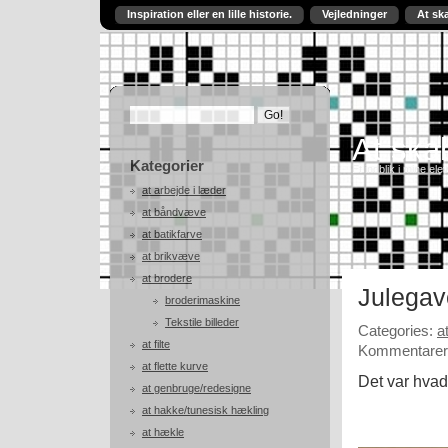
Inspiration eller en lille historie.
Vejledninger
At sk
At skab
Kategorier
Et indblik i mine ele
at arbejde i læder
at båndvæve
at batikfarve
at brikvæve
at brodere
Julegav
broderimaskine
Tekstile billeder
Categories:
a
at filte
Kommentarer 
at flette kurve
Det var hvad 
at genbruge/redesigne
at hakke/tunesisk hækling
at hækle