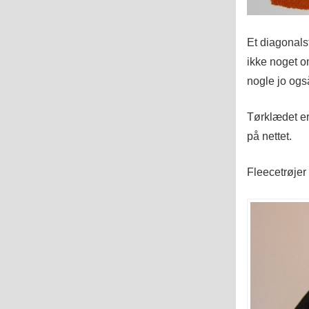
Et diagonalst
ikke noget o
nogle jo ogs
Tørklædet er
på nettet.
Fleecetrøjer t