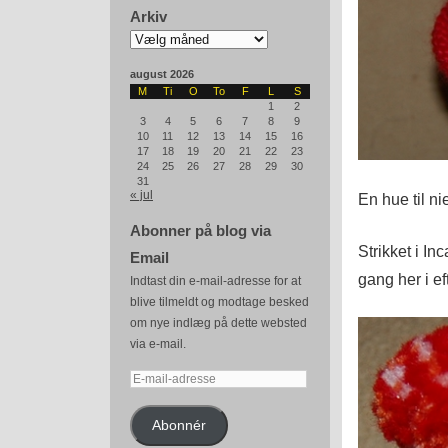
Arkiv
Arkiv
august 2026
M
Ti
O
To
F
L
S
1
2
3
4
5
6
7
8
9
10
11
12
13
14
15
16
17
18
19
20
21
22
23
24
25
26
27
28
29
30
31
« jul
En hue til ni
Abonner på blog via
Strikket i In
Email
gang her i ef
Indtast din e-mail-adresse for at
blive tilmeldt og modtage besked
om nye indlæg på dette websted
via e-mail.
E-
mail-
adresse
Abonnér