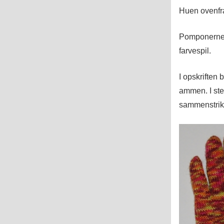
Huen ovenfr
Pomponerne e
farvespil.
I opskriften 
ammen. I ste
sammenstrik