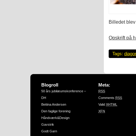
Billedet blev
Opskrift på 
Tags:
diagon
Blogroll
Meta:
50 års jubilæumskonference –
RSS
DH
Comments
RSS
Bettina Andersen
Valid
XHTML
Den faglige forening
XFN
Håndværk&Design
Gavstrik
Godt Garn