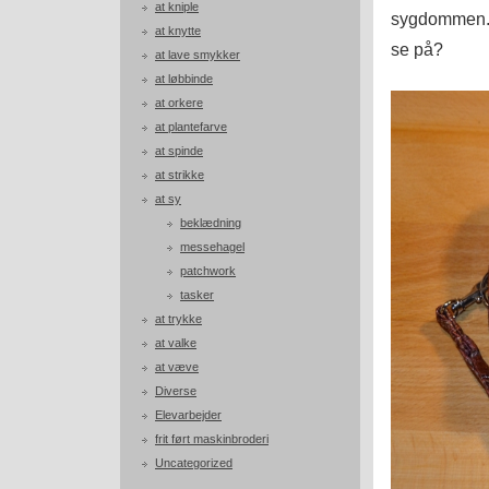
at kniple
sygdommen. H
at knytte
se på?
at lave smykker
at løbbinde
at orkere
at plantefarve
at spinde
at strikke
at sy
beklædning
messehagel
patchwork
tasker
at trykke
at valke
at væve
Diverse
Elevarbejder
frit ført maskinbroderi
Uncategorized