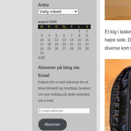
Arkiv
Arkiv
august 2026
M
Ti
O
To
F
L
S
Et kig i task
1
2
3
4
5
6
7
8
9
højre side. D
10
11
12
13
14
15
16
17
18
19
20
21
22
23
diverse kort
24
25
26
27
28
29
30
31
« jul
Abonner på blog via
Email
Indtast din e-mail-adresse for at
blive tilmeldt og modtage besked
om nye indlæg på dette websted
via e-mail.
E-
mail-
adresse
Abonnér