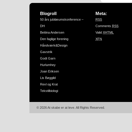
Blogroll
Meta:
50 års jubilæumskonference –
RSS
DH
Comments
RSS
Bettina Andersen
Valid
XHTML
Den faglige forening
XFN
Håndværk&Design
Gavstrik
Godt Garn
Hurlumhey
Joan Eriksen
Lis Bøggild
Revl og Krat
Tekstilbiologi
© 2026 At skabe er at leve. All Rights Reserved.