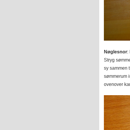
Nøglesnor
:
Stryg sømme
sy sammen ti
sømmerum ind
ovenover kar