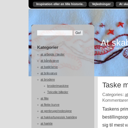
Inspiration eller en lille historie.
Vejledninger
At sk
At skab
Kategorier
Et indblik i mine ele
at arbejde i læder
at båndvæve
at batikfarve
at brikvæve
at brodere
Taske 
broderimaskine
Tekstile billeder
Categories:
a
at filte
Kommentarer 
at flette kurve
Taskens prim
at genbruge/redesigne
bestillingso
at hakke/tunesisk hækling
at hækle
sig til mest 