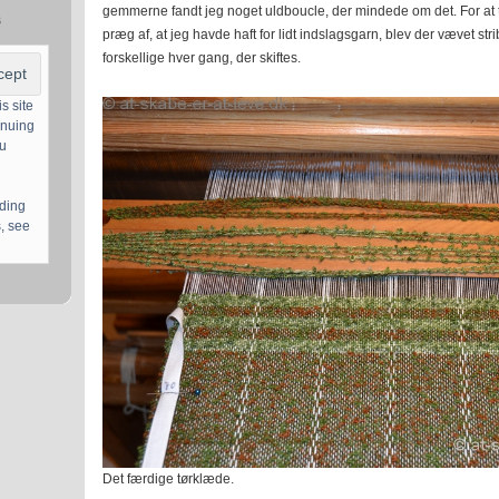
gemmerne fandt jeg noget uldboucle, der mindede om det. For at 
s
præg af, at jeg havde haft for lidt indslagsgarn, blev der vævet st
forskellige hver gang, der skiftes.
s site
inuing
ou
uding
, see
Det færdige tørklæde.