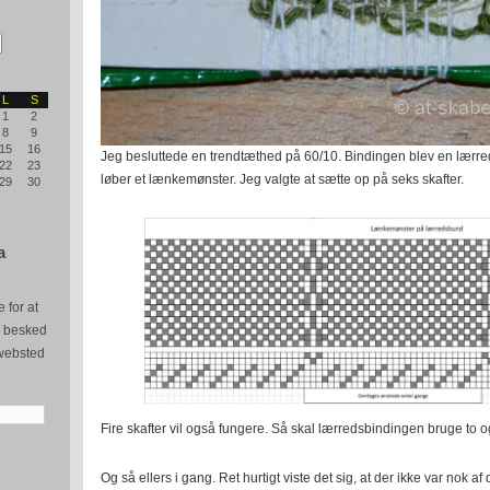
L
S
1
2
8
9
15
16
Jeg besluttede en trendtæthed på 60/10. Bindingen blev en lærred
22
23
løber et lænkemønster. Jeg valgte at sætte op på seks skafter.
29
30
a
 for at
e besked
websted
Fire skafter vil også fungere. Så skal lærredsbindingen bruge to og 
Og så ellers i gang. Ret hurtigt viste det sig, at der ikke var nok af