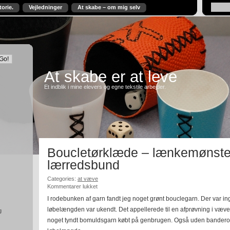
torie.
Vejledninger
At skabe – om mig selv
At skabe er at leve
Et indblik i mine elevers og egne tekstile arbejder.
Boucletørklæde – lænkemønste
lærredsbund
Categories:
at væve
til
Kommentarer lukket
Boucletørklæde
I rodebunken af garn fandt jeg noget grønt bouclegarn. Der var i
–
løbelængden var ukendt. Det appellerede til en afprøvning i væve
lænkemønster
g
på
noget tyndt bomuldsgarn købt på genbrugen. Også uden bandero
lærredsbund