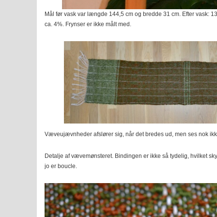
Mål før vask var længde 144,5 cm og bredde 31 cm. Efter vask: 1
ca. 4%. Frynser er ikke målt med.
Væveujævnheder afslører sig, når det bredes ud, men ses nok ikke
Detalje af vævemønsteret. Bindingen er ikke så tydelig, hvilket s
jo er boucle.