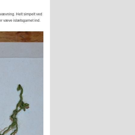
evævning. Helt simpelt ved
ter væve islætsgarnet ind.