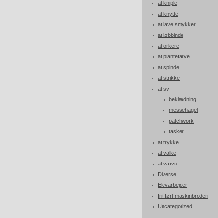
at kniple
at knytte
at lave smykker
at løbbinde
at orkere
at plantefarve
at spinde
at strikke
at sy
beklædning
messehagel
patchwork
tasker
at trykke
at valke
at væve
Diverse
Elevarbejder
frit ført maskinbroderi
Uncategorized