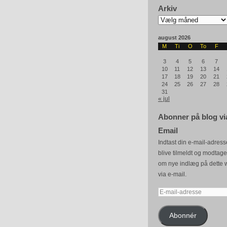
Arkiv
Arkiv
august 2026
M
Ti
O
To
F
3
4
5
6
7
10
11
12
13
14
17
18
19
20
21
24
25
26
27
28
31
« jul
Abonner på blog vi
Email
Indtast din e-mail-adresse
blive tilmeldt og modtag
om nye indlæg på dette 
via e-mail.
E-
mail-
adresse
Abonnér