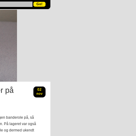
r på
02
nov
ngen banderole på, så
n. På lageret var også
le og dermed ukendt