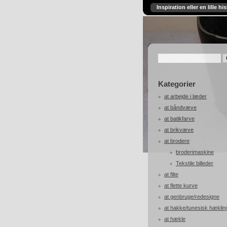
Inspiration eller en lille his
Kategorier
at arbejde i læder
at båndvæve
at batikfarve
at brikvæve
at brodere
broderimaskine
Tekstile billeder
at filte
at flette kurve
at genbruge/redesigne
at hakke/tunesisk hæklin
at hækle