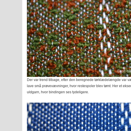
Der var trend tilbage, efter den beregnede tørklædelængde var væve
lave små prøvevævninger, hvor restespoler blev tømt. Her et eksem
uldgarn, hvor bindingen ses tydeligere.