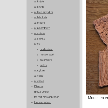
at kniple
at knytte
at lave smykker
at løbbinde
at orkere
at plantefarve
at spinde
at strikke
at sy
beklædning
messehagel
patchwork
tasker
at trykke
at valke
at væve
Diverse
Elevarbejder
frit ført maskinbroderi
Modellen er
Uncategorized