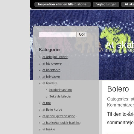
Inspiration eller en lille historie.
Vejledninger
At sk
At skab
Kategorier
Et indblik i mine ele
at arbejde i læder
at båndvæve
at batikfarve
at brikvæve
at brodere
Bolero
broderimaskine
Tekstile billeder
Categories:
a
at filte
Kommentarer 
at flette kurve
Til den to-år
at genbruge/redesigne
sommertrøje i
at hakke/tunesisk hækling
at hækle