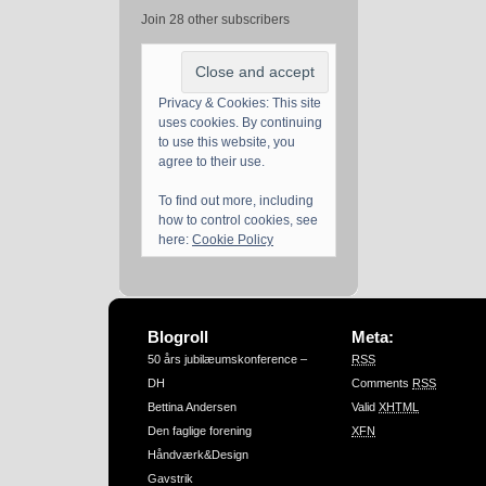
Join 28 other subscribers
Privacy & Cookies: This site
uses cookies. By continuing
to use this website, you
agree to their use.
To find out more, including
how to control cookies, see
here:
Cookie Policy
Blogroll
Meta:
50 års jubilæumskonference –
RSS
DH
Comments
RSS
Bettina Andersen
Valid
XHTML
Den faglige forening
XFN
Håndværk&Design
Gavstrik