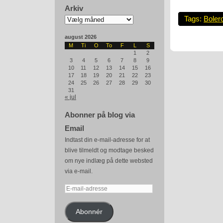
Arkiv
Arkiv
Tags:
Boler
august 2026
M
Ti
O
To
F
L
S
1
2
3
4
5
6
7
8
9
10
11
12
13
14
15
16
17
18
19
20
21
22
23
24
25
26
27
28
29
30
31
« jul
Abonner på blog via
Email
Indtast din e-mail-adresse for at
blive tilmeldt og modtage besked
om nye indlæg på dette websted
via e-mail.
E-
mail-
adresse
Abonnér