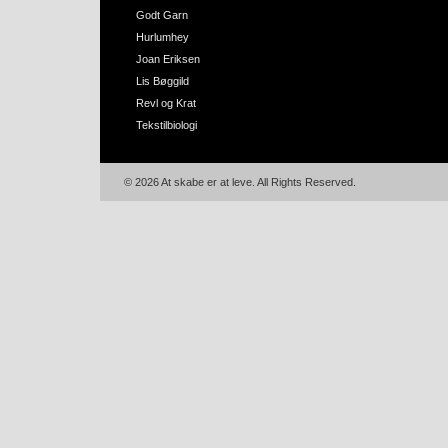
Godt Garn
Hurlumhey
Joan Eriksen
Lis Bøggild
Revl og Krat
Tekstilbiologi
© 2026 At skabe er at leve. All Rights Reserved.