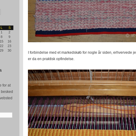
L
S
1
2
8
9
15
16
22
23
29
30
I forbindelse med et markedskøb for nogle år siden, erhvervede j
er da en praktisk opfindelse.
a
 for at
e besked
websted