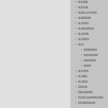
at kniple
at knytte
at lave smykker
at løbbinde
at orkere
at plantefarve
at spinde
at strikke
at sy
beklædning
messehagel
patchwork
tasker
at trykke
at valke
at væve
Diverse
Elevarbejder
frit ført maskinbroderi
Uncategorized