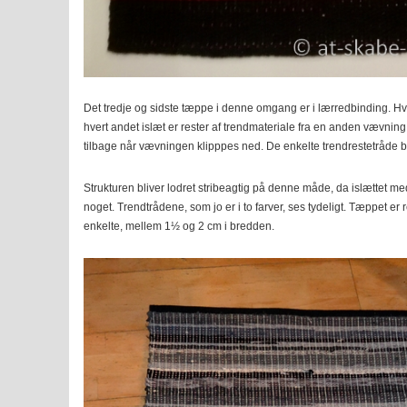
Det tredje og sidste tæppe i denne omgang er i lærredbinding. Hve
hvert andet islæt er rester af trendmateriale fra en anden vævning
tilbage når vævningen klipppes ned. De enkelte trendrestetråde
Strukturen bliver lodret stribeagtig på denne måde, da islættet me
noget. Trendtrådene, som jo er i to farver, ses tydeligt. Tæppet er 
enkelte, mellem 1½ og 2 cm i bredden.