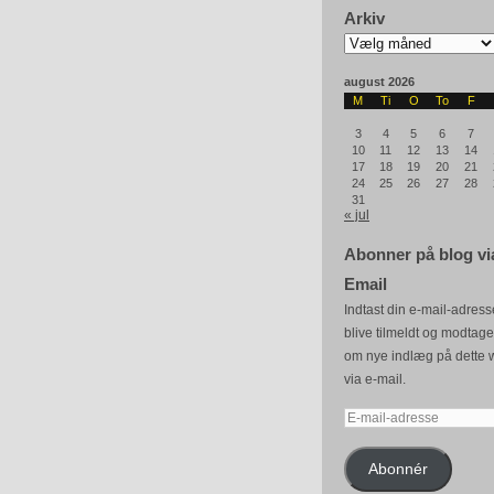
Arkiv
Arkiv
august 2026
M
Ti
O
To
F
3
4
5
6
7
10
11
12
13
14
17
18
19
20
21
24
25
26
27
28
31
« jul
Abonner på blog vi
Email
Indtast din e-mail-adresse
blive tilmeldt og modtag
om nye indlæg på dette 
via e-mail.
E-
mail-
adresse
Abonnér