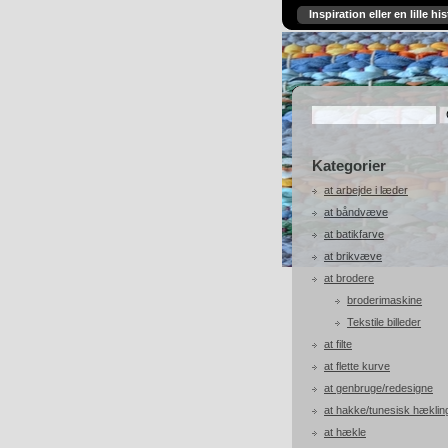
Inspiration eller en lille his
Kategorier
at arbejde i læder
at båndvæve
at batikfarve
at brikvæve
at brodere
broderimaskine
Tekstile billeder
at filte
at flette kurve
at genbruge/redesigne
at hakke/tunesisk hæklin
at hækle