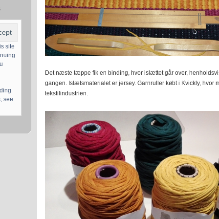
s
s site
inuing
ou
Det næste tæppe fik en binding, hvor islættet går over, henholdsvi
gangen. Islætsmaterialet er jersey. Garnruller købt i Kvickly, hvor m
uding
tekstilindustrien.
, see