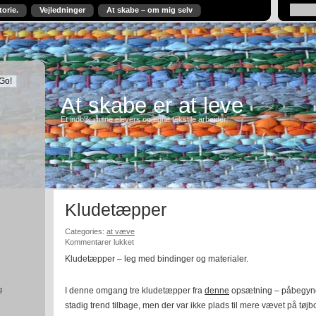
torie.
Vejledninger
At skabe – om mig selv
At skabe er at leve
Et indblik i mine elevers og egne tekstile arbejder.
Kludetæpper
Categories:
at væve
til
Kommentarer lukket
Kludetæpper
Kludetæpper – leg med bindinger og materialer.
g
I denne omgang tre kludetæpper fra
denne
opsætning – påbegyndt
stadig trend tilbage, men der var ikke plads til mere vævet på tøj