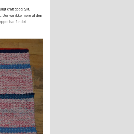
gt kraftigt og tykt.
t. Der var ikke mere af den
æppet har fundet