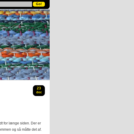
23
dec
 for længe siden. Der er
bommen og så måtte det af.