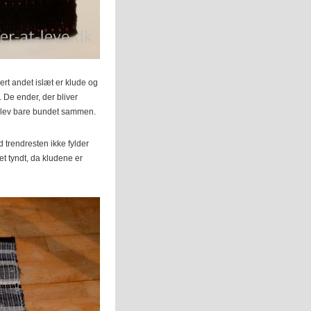
rt andet islæt er klude og
. De ender, der bliver
 blev bare bundet sammen.
d trendresten ikke fylder
ret tyndt, da kludene er