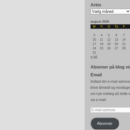
Arkiv
Arkiv
august 2026
M
Ti
O
To
F
3
4
5
6
7
10
11
12
13
14
17
18
19
20
21
24
25
26
27
28
31
« jul
Abonner på blog vi
Email
Indtast din e-mail-adresse
blive tilmeldt og modtag
om nye indlæg på dette 
via e-mail.
E-
mail-
adresse
Abonnér