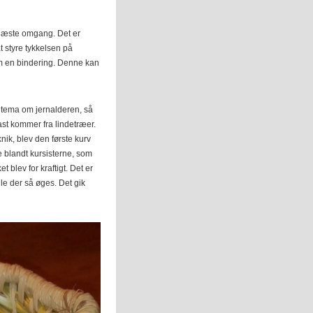
i næste omgang. Det er
 styre tykkelsen på
em en bindering. Denne kan
t tema om jernalderen, så
ast kommer fra lindetræer.
nik, blev den første kurv
e blandt kursisterne, som
t blev for kraftigt. Det er
lle der så øges. Det gik