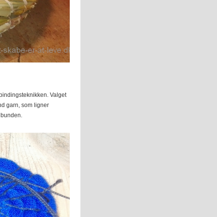
bbindingsteknikken. Valget
ynd garn, som ligner
f bunden.