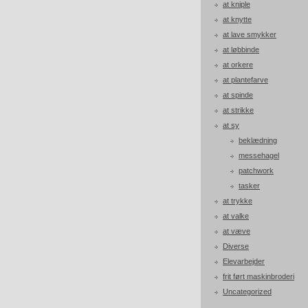
at kniple
at knytte
at lave smykker
at løbbinde
at orkere
at plantefarve
at spinde
at strikke
at sy
beklædning
messehagel
patchwork
tasker
at trykke
at valke
at væve
Diverse
Elevarbejder
frit ført maskinbroderi
Uncategorized