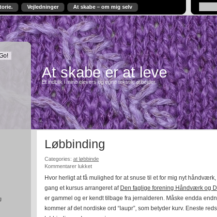
torie.
Vejledninger
At skabe – om mig selv
At skabe er at leve
Et indblik i mine elevers og egne tekstile arbejder.
Løbbinding
Categories:
at løbbinde
til
Kommentarer lukket
Løbbinding
Hvor herligt at få mulighed for at snuse til et for mig nyt håndvær
gang et kursus arrangeret af
Den faglige forening Håndværk og 
er gammel og er kendt tilbage fra jernalderen. Måske endda endn
g
kommer af det nordiske ord “laupr”, som betyder kurv. Eneste reds