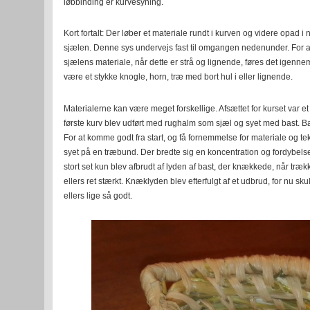
løbbinding er kurvesyning.
Kort fortalt: Der løber et materiale rundt i kurven og videre opad 
sjælen. Denne sys undervejs fast til omgangen nedenunder. For at
sjælens materiale, når dette er strå og lignende, føres det igenn
være et stykke knogle, horn, træ med bort hul i eller lignende.
Materialerne kan være meget forskellige. Afsættet for kurset var e
første kurv blev udført med rughalm som sjæl og syet med bast. B
For at komme godt fra start, og få fornemmelse for materiale og tek
syet på en træbund. Der bredte sig en koncentration og fordybels
stort set kun blev afbrudt af lyden af bast, der knækkede, når trække
ellers ret stærkt. Knæklyden blev efterfulgt af et udbrud, for nu sku
ellers lige så godt.