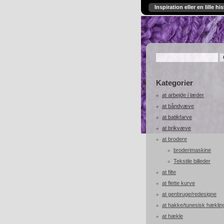
Inspiration eller en lille his
Kategorier
at arbejde i læder
at båndvæve
at batikfarve
at brikvæve
at brodere
broderimaskine
Tekstile billeder
at filte
at flette kurve
at genbruge/redesigne
at hakke/tunesisk hæklin
at hækle