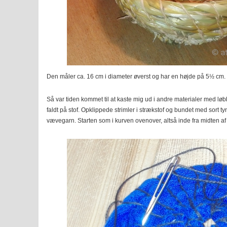
Den måler ca. 16 cm i diameter øverst og har en højde på 5½ cm.
Så var tiden kommet til at kaste mig ud i andre materialer med lø
faldt på stof. Opklippede strimler i strækstof og bundet med sort t
vævegarn. Starten som i kurven ovenover, altså inde fra midten a