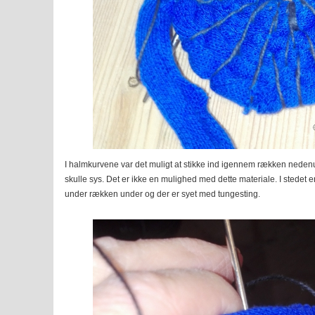
I halmkurvene var det muligt at stikke ind igennem rækken nede
skulle sys. Det er ikke en mulighed med dette materiale. I stedet e
under rækken under og der er syet med tungesting.