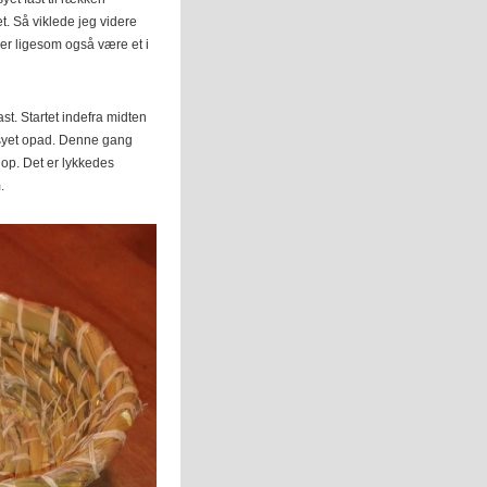
t. Så viklede jeg videre
der ligesom også være et i
t. Startet indefra midten
 syet opad. Denne gang
t op. Det er lykkedes
.