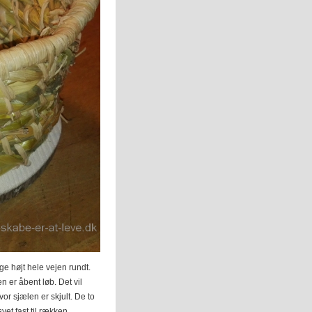
ge højt hele vejen rundt.
n er åbent løb. Det vil
hvor sjælen er skjult. De to
yet fast til rækken