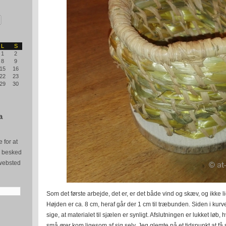
L
S
1
2
8
9
15
16
22
23
29
30
a
 for at
e besked
websted
Som det første arbejde, det er, er det både vind og skæv, og ikke li
Højden er ca. 8 cm, heraf går der 1 cm til træbunden. Siden i kurve
sige, at materialet til sjælen er synligt. Afslutningen er lukket løb, 
små ører kom ligesom af sig selv. Jeg glemte på et tidspunkt at få s