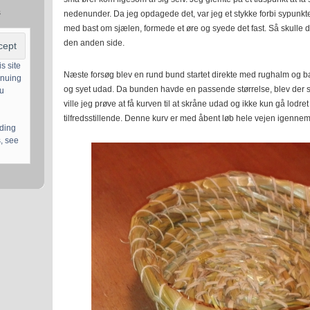
s
nedenunder. Da jeg opdagede det, var jeg et stykke forbi sypunkte
med bast om sjælen, formede et øre og syede det fast. Så skulle 
den anden side.
s site
Næste forsøg blev en rund bund startet direkte med rughalm og bas
inuing
og syet udad. Da bunden havde en passende størrelse, blev der
ou
ville jeg prøve at få kurven til at skråne udad og ikke kun gå lodre
tilfredsstillende. Denne kurv er med åbent løb hele vejen igennem
uding
, see