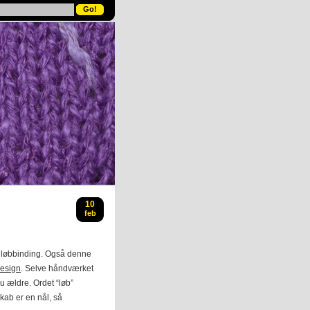
10
feb
k, løbbinding. Også denne
Design
. Selve håndværket
u ældre. Ordet “løb”
kab er en nål, så