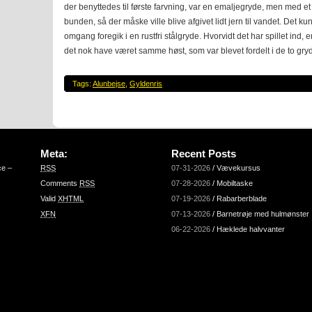
der benyttedes til første farvning, var en emaljegryde, men med et l
bunden, så der måske ville blive afgivet lidt jern til vandet. Det k
omgang foregik i en rustfri stålgryde. Hvorvidt det har spillet ind, e
det nok have været samme høst, som var blevet fordelt i de to gryd
Tags:
Alunbejse
,
Gyldenris
Meta:
Recent Posts
ce –
RSS
07-31-2026
/
Vævekursus
Comments
RSS
07-28-2026
/
Mobiltaske
Valid
XHTML
07-19-2026
/
Rabarberblade
XFN
07-13-2026
/
Barnetrøje med hulmønster
06-22-2026
/
Hæklede halvvanter