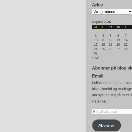
Arkiv
Arkiv
august 2026
M
Ti
O
To
F
3
4
5
6
7
10
11
12
13
14
17
18
19
20
21
24
25
26
27
28
31
« jul
Abonner på blog vi
Email
Indtast din e-mail-adresse
blive tilmeldt og modtag
om nye indlæg på dette 
via e-mail.
E-
mail-
adresse
Abonnér