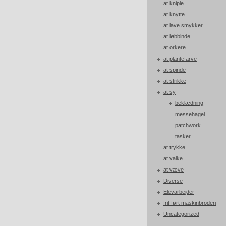
at kniple
at knytte
at lave smykker
at løbbinde
at orkere
at plantefarve
at spinde
at strikke
at sy
beklædning
messehagel
patchwork
tasker
at trykke
at valke
at væve
Diverse
Elevarbejder
frit ført maskinbroderi
Uncategorized