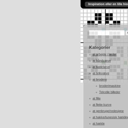
Inspiration eller en lille his
Kategorier
at arbejde i læder
at båndvæve
at batikfarve
at brikvæve
at brodere
broderimaskine
Tekstile billeder
at filte
at flette kurve
at genbruge/redesigne
at hakke/tunesisk hæklin
at hækle