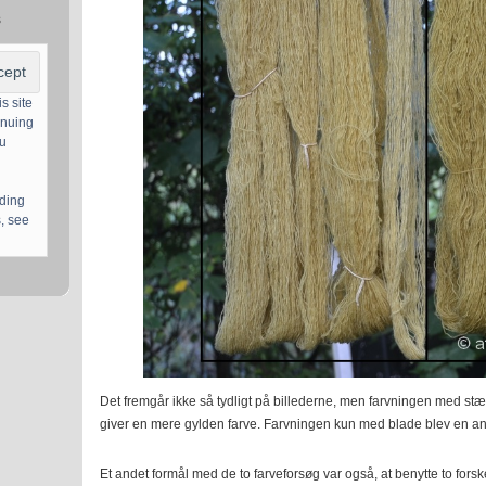
s
s site
inuing
ou
uding
, see
Det fremgår ikke så tydligt på billederne, men farvningen med stæ
giver en mere gylden farve. Farvningen kun med blade blev en an
Et andet formål med de to farveforsøg var også, at benytte to forsk