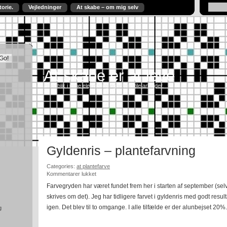
torie.
Vejledninger
At skabe – om mig selv
At skabe er at leve
Et indblik i mine elevers og egne tekstile arbejder.
Gyldenris – plantefarvning
Categories:
at plantefarve
til
Kommentarer lukket
Gyldenris
Farvegryden har været fundet frem her i starten af september (selv
–
skrives om det). Jeg har tidligere farvet i gyldenris med godt resultat,
plantefarvning
igen. Det blev til to omgange. I alle tilfælde er der alunbejset 20%.
g