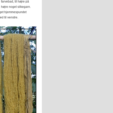
farvebad, til højre på
l højre noget silkegarn.
oget hjemmespundet
ed til venstre.