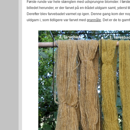
Første runde var hele stænglen med udsprungne blomster. I første 
billedet herunder, er der farvet på en-trådet uldgarn samt, yderst ti
Derefter blev farvebadet varmet op igen. Denne gang kom der n
uldgarn i, som tidligere var farvet med
grannåle
. Det er de to garnf