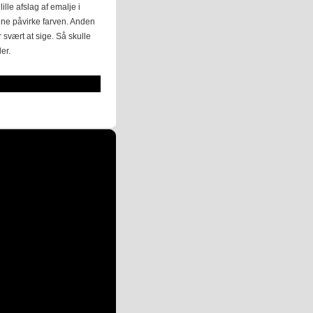
ille afslag af emalje i
unne påvirke farven. Anden
r svært at sige. Så skulle
er.