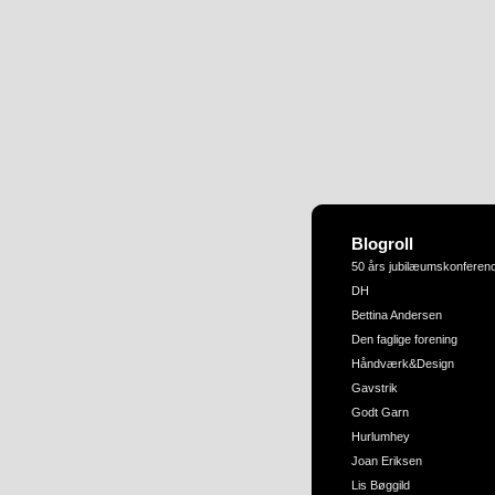
Blogroll
50 års jubilæumskonferen
DH
Bettina Andersen
Den faglige forening
Håndværk&Design
Gavstrik
Godt Garn
Hurlumhey
Joan Eriksen
Lis Bøggild