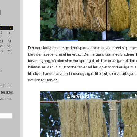
L
S
1
2
8
9
15
16
22
23
Der var stadig mange gyldenrisplanter, som havde bredt sig i have
29
30
blev der lavet endnu et farvebad. Denne gang kun med bladene. De
farveomgang, så blomsten var sprunget ud. Her er alt garnet den
billedet ser det ud til, at første farvebad har givet to forskellige nu
a
tilfældet. I andet farvebad indsneg sig et lille fed, som var ubejset
det lysere i farven.
 for at
e besked
websted