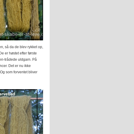
n, så da de blev rykket op,
 er høstet efter første
 en-trådede uldgarn. På
ancer. Det er nu ikke
. Og som forventet bliver