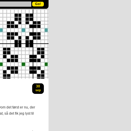
30
sep
om det først er nu, der
 så det fik jeg lyst til