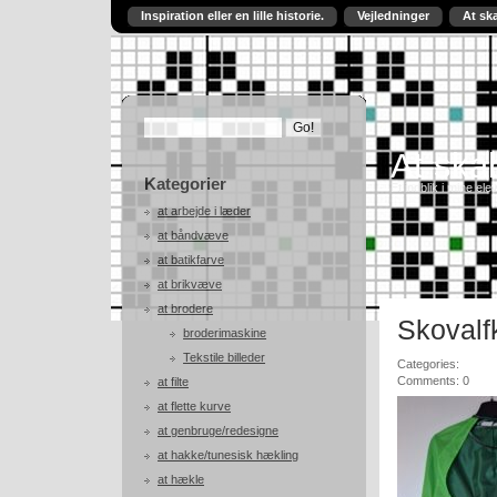
Inspiration eller en lille historie.
Vejledninger
At sk
At skab
Kategorier
Et indblik i mine ele
at arbejde i læder
at båndvæve
at batikfarve
at brikvæve
at brodere
Skoval
broderimaskine
Tekstile billeder
Categories:
Comments: 0
at filte
at flette kurve
at genbruge/redesigne
at hakke/tunesisk hækling
at hækle