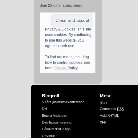
Join 28 other subscribers
Privacy & Cookies: This site
uses cookies. By continuing
to use this website, you
agree to their use.
To find out more, including
how to control cookies, see
here:
Cookie Policy
Blogroll
Meta:
50 års jubilæumskonference –
RSS
DH
Comments
RSS
Bettina Andersen
Valid
XHTML
Den faglige forening
XFN
Håndværk&Design
Gavstrik