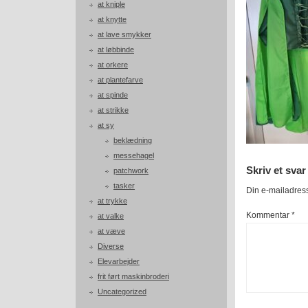
at kniple
at knytte
at lave smykker
at løbbinde
at orkere
at plantefarve
at spinde
at strikke
at sy
beklædning
messehagel
Skriv et svar
patchwork
tasker
Din e-mailadresse
at trykke
Kommentar
*
at valke
at væve
Diverse
Elevarbejder
frit ført maskinbroderi
Uncategorized