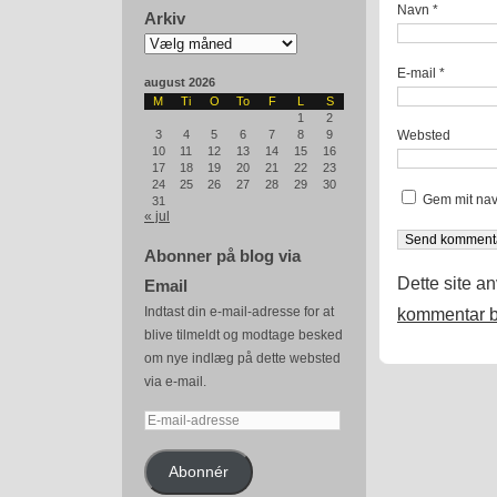
Navn
*
Arkiv
Arkiv
E-mail
*
august 2026
M
Ti
O
To
F
L
S
1
2
Websted
3
4
5
6
7
8
9
10
11
12
13
14
15
16
17
18
19
20
21
22
23
24
25
26
27
28
29
30
Gem mit nav
31
« jul
Abonner på blog via
Dette site a
Email
Indtast din e-mail-adresse for at
kommentar b
blive tilmeldt og modtage besked
om nye indlæg på dette websted
via e-mail.
E-
mail-
adresse
Abonnér