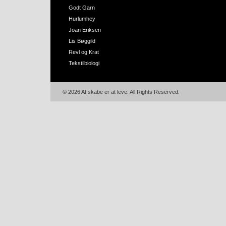
Godt Garn
Hurlumhey
Joan Eriksen
Lis Bøggild
Revl og Krat
Tekstilbiologi
© 2026 At skabe er at leve. All Rights Reserved.