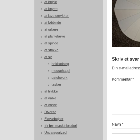
at kniple
at knytte
at lave smykker
at løbbinde
at orkere
at plantefarve
at spinde
at strikke
at sy
Skriv et svar
beklædning
Din e-mailadresse
messehagel
patchwork
Kommentar
*
tasker
at trykke
at valke
at væve
Diverse
Elevarbejder
Navn
*
frit ført maskinbroderi
Uncategorized