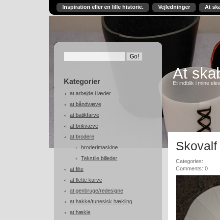
Inspiration eller en lille historie.
Vejledninger
At sk
At skab
Kategorier
Et indblik i mine ele
at arbejde i læder
at båndvæve
at batikfarve
at brikvæve
at brodere
Skovalf
broderimaskine
Tekstile billeder
Categories:
Comments: 0
at filte
at flette kurve
at genbruge/redesigne
at hakke/tunesisk hækling
at hækle