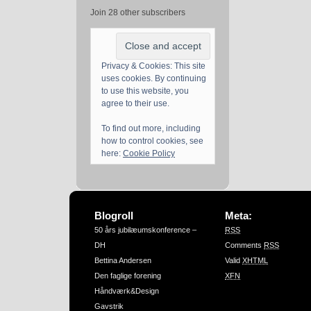
Join 28 other subscribers
Privacy & Cookies: This site
uses cookies. By continuing
to use this website, you
agree to their use.
To find out more, including
how to control cookies, see
here:
Cookie Policy
Blogroll
Meta:
50 års jubilæumskonference –
RSS
DH
Comments
RSS
Bettina Andersen
Valid
XHTML
Den faglige forening
XFN
Håndværk&Design
Gavstrik