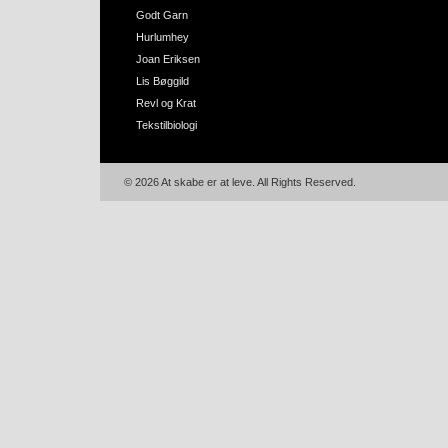
Godt Garn
Hurlumhey
Joan Eriksen
Lis Bøggild
Revl og Krat
Tekstilbiologi
© 2026 At skabe er at leve. All Rights Reserved.