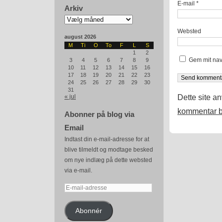
E-mail
*
Arkiv
Arkiv
Websted
august 2026
M
Ti
O
To
F
L
S
1
2
Gem mit nav
3
4
5
6
7
8
9
10
11
12
13
14
15
16
17
18
19
20
21
22
23
24
25
26
27
28
29
30
31
Dette site a
« jul
kommentar b
Abonner på blog via
Email
Indtast din e-mail-adresse for at
blive tilmeldt og modtage besked
om nye indlæg på dette websted
via e-mail.
E-
mail-
adresse
Abonnér