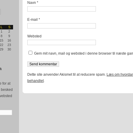
Navn
*
E-mail
*
L
S
1
2
Websted
8
9
15
16
22
23
29
30
Gem mit navn, mail og websted i denne browser til næste ga
a
Dette site anvender Akismet til at reducere spam.
Læs om hvordan
behandlet
.
 for at
e besked
websted