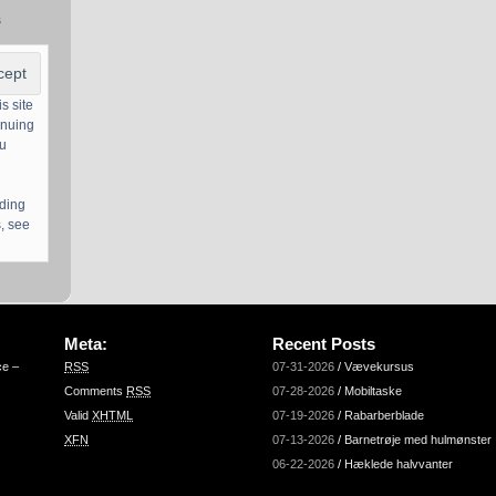
s
s site
inuing
ou
uding
, see
Meta:
Recent Posts
ce –
RSS
07-31-2026
/
Vævekursus
Comments
RSS
07-28-2026
/
Mobiltaske
Valid
XHTML
07-19-2026
/
Rabarberblade
XFN
07-13-2026
/
Barnetrøje med hulmønster
06-22-2026
/
Hæklede halvvanter