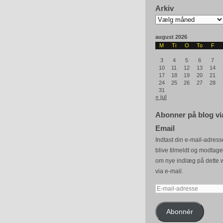
Arkiv
Arkiv
august 2026
M
Ti
O
To
F
3
4
5
6
7
10
11
12
13
14
17
18
19
20
21
24
25
26
27
28
31
« jul
Abonner på blog vi
Email
Indtast din e-mail-adresse
blive tilmeldt og modtag
om nye indlæg på dette 
via e-mail.
E-
mail-
adresse
Abonnér