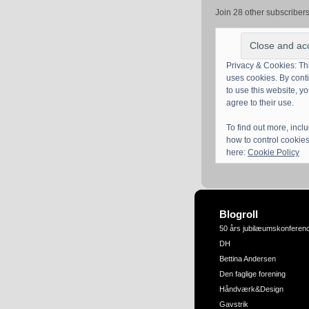
Join 28 other subscriber
Privacy & Cookies: Thi
uses cookies. By cont
to use this website, y
agree to their use.
To find out more, incl
how to control cookies
here:
Cookie Policy
Blogroll
50 års jubilæumskonferen
DH
Bettina Andersen
Den faglige forening
Håndværk&Design
Gavstrik