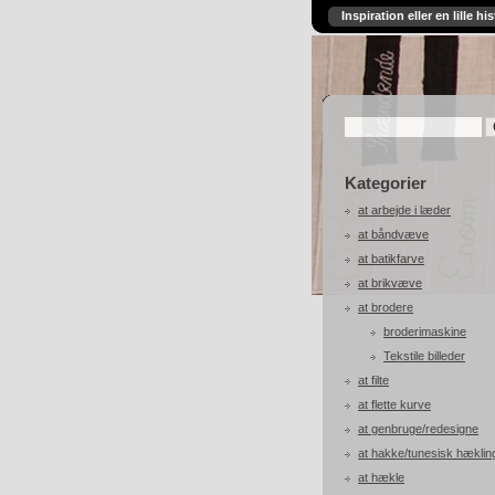
Inspiration eller en lille his
Kategorier
at arbejde i læder
at båndvæve
at batikfarve
at brikvæve
at brodere
broderimaskine
Tekstile billeder
at filte
at flette kurve
at genbruge/redesigne
at hakke/tunesisk hæklin
at hækle