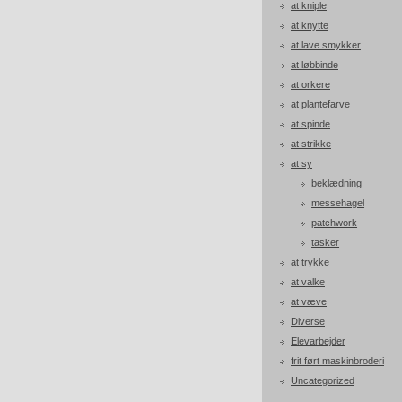
at kniple
at knytte
at lave smykker
at løbbinde
at orkere
at plantefarve
at spinde
at strikke
at sy
beklædning
messehagel
patchwork
tasker
at trykke
at valke
at væve
Diverse
Elevarbejder
frit ført maskinbroderi
Uncategorized