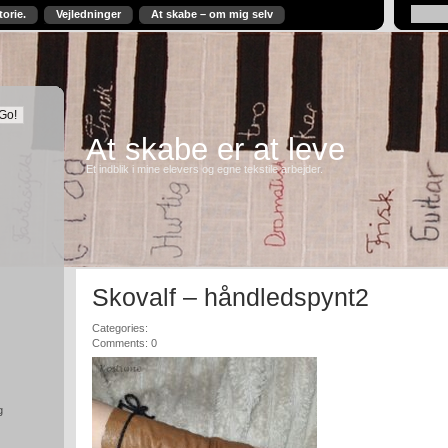
torie.
Vejledninger
At skabe – om mig selv
At skabe er at leve
Et indblik i mine elevers og egne tekstile arbejder.
Skovalf – håndledspynt2
Categories:
Comments: 0
g