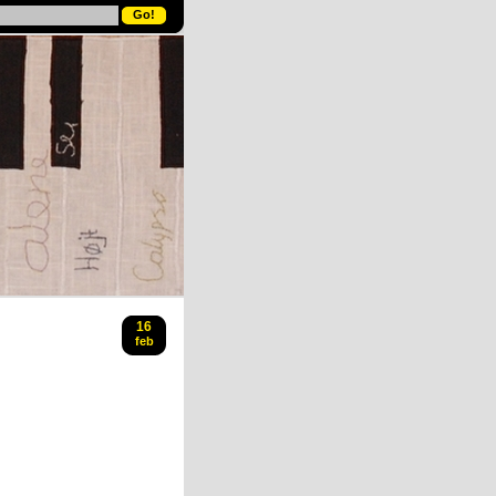
16
feb