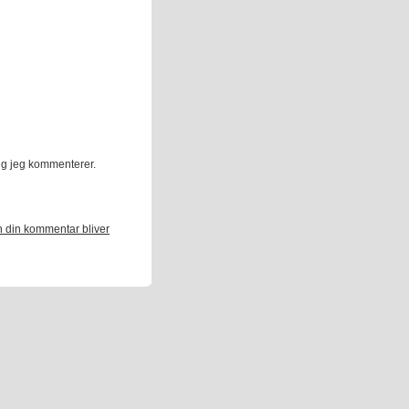
ng jeg kommenterer.
 din kommentar bliver