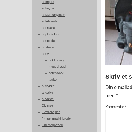
at kniple
at knytte
at lave smykker
at løbbinde
at orkere
at plantefarve
at spinde
at strikke
at sy
beklædning
messehagel
patchwork
Skriv et 
tasker
at trykke
Din e-mailadr
at valke
med
*
at væve
Diverse
Kommentar
*
Elevarbejder
frit ført maskinbroderi
Uncategorized