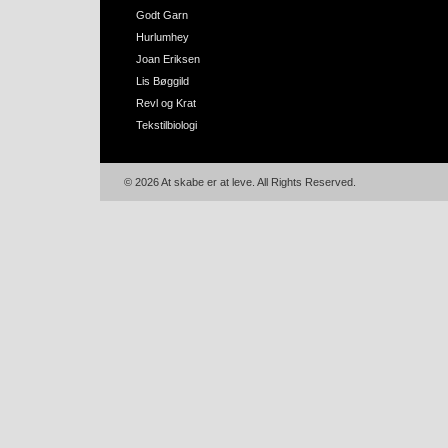
Godt Garn
Hurlumhey
Joan Eriksen
Lis Bøggild
Revl og Krat
Tekstilbiologi
© 2026 At skabe er at leve. All Rights Reserved.