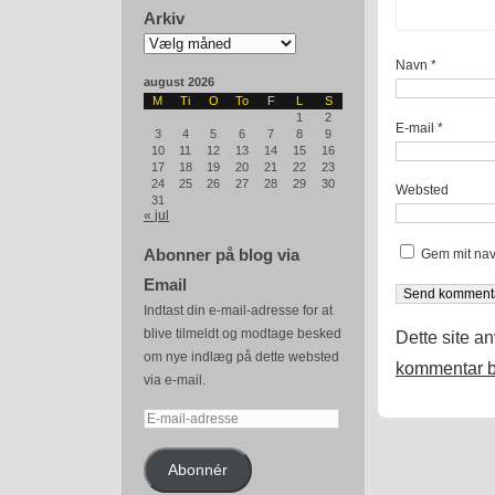
Arkiv
Arkiv
Navn
*
august 2026
M
Ti
O
To
F
L
S
1
2
E-mail
*
3
4
5
6
7
8
9
10
11
12
13
14
15
16
17
18
19
20
21
22
23
24
25
26
27
28
29
30
Websted
31
« jul
Abonner på blog via
Gem mit nav
Email
Indtast din e-mail-adresse for at
blive tilmeldt og modtage besked
Dette site a
om nye indlæg på dette websted
kommentar b
via e-mail.
E-
mail-
adresse
Abonnér