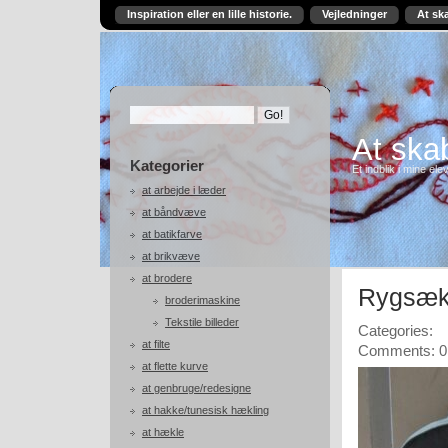
Inspiration eller en lille historie.
Vejledninger
At sk
At skab
Kategorier
Et indblik i mine ele
at arbejde i læder
at båndvæve
at batikfarve
at brikvæve
at brodere
Rygsæk
broderimaskine
Tekstile billeder
Categories:
at filte
Comments: 0
at flette kurve
at genbruge/redesigne
at hakke/tunesisk hækling
at hækle