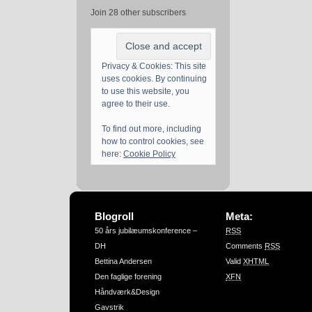
Join 28 other subscribers
Privacy & Cookies: This site
uses cookies. By continuing
to use this website, you
agree to their use.
To find out more, including
how to control cookies, see
here:
Cookie Policy
Blogroll
Meta:
50 års jubilæumskonference –
RSS
DH
Comments
RSS
Bettina Andersen
Valid
XHTML
Den faglige forening
XFN
Håndværk&Design
Gavstrik