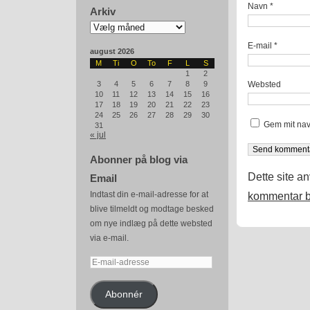
Navn
*
Arkiv
Arkiv
E-mail
*
august 2026
M
Ti
O
To
F
L
S
1
2
Websted
3
4
5
6
7
8
9
10
11
12
13
14
15
16
17
18
19
20
21
22
23
24
25
26
27
28
29
30
Gem mit nav
31
« jul
Abonner på blog via
Dette site a
Email
Indtast din e-mail-adresse for at
kommentar b
blive tilmeldt og modtage besked
om nye indlæg på dette websted
via e-mail.
E-
mail-
adresse
Abonnér