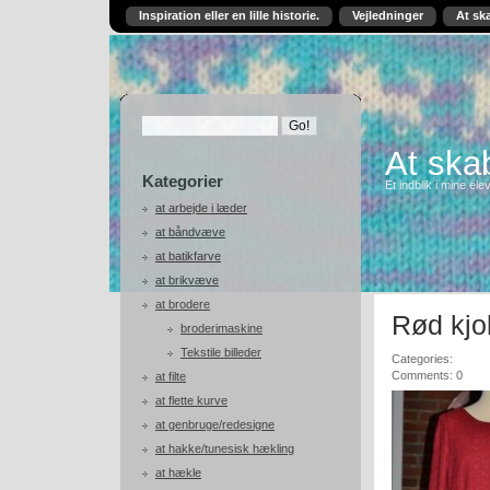
Inspiration eller en lille historie.
Vejledninger
At sk
At skab
Kategorier
Et indblik i mine ele
at arbejde i læder
at båndvæve
at batikfarve
at brikvæve
at brodere
Rød kjo
broderimaskine
Tekstile billeder
Categories:
Comments: 0
at filte
at flette kurve
at genbruge/redesigne
at hakke/tunesisk hækling
at hækle