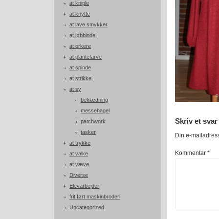
at kniple
at knytte
at lave smykker
at løbbinde
at orkere
at plantefarve
at spinde
at strikke
at sy
beklædning
messehagel
Skriv et svar
patchwork
tasker
Din e-mailadresse
at trykke
Kommentar
*
at valke
at væve
Diverse
Elevarbejder
frit ført maskinbroderi
Uncategorized