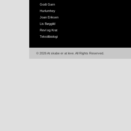
Godt Garn
Hurlumhey
Joan Eriksen
Lis Bøggild
Revl og Krat
Tekstilbiologi
© 2026 At skabe er at leve. All Rights Reserved.