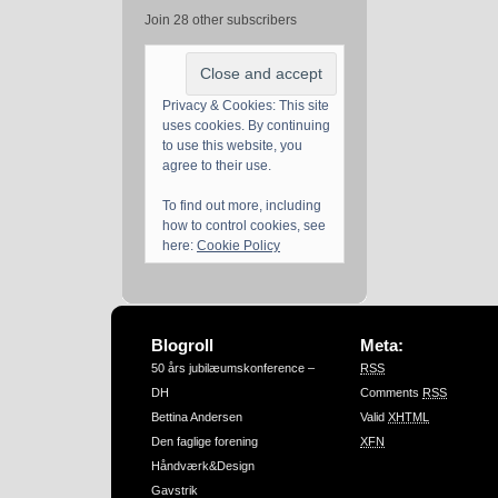
Join 28 other subscribers
Privacy & Cookies: This site
uses cookies. By continuing
to use this website, you
agree to their use.
To find out more, including
how to control cookies, see
here:
Cookie Policy
Blogroll
Meta:
50 års jubilæumskonference –
RSS
DH
Comments
RSS
Bettina Andersen
Valid
XHTML
Den faglige forening
XFN
Håndværk&Design
Gavstrik