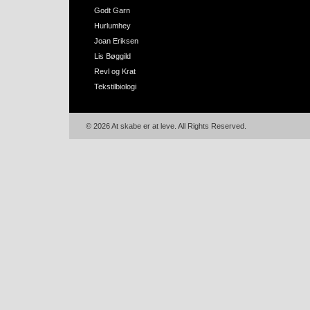
Godt Garn
Hurlumhey
Joan Eriksen
Lis Bøggild
Revl og Krat
Tekstilbiologi
© 2026 At skabe er at leve. All Rights Reserved.