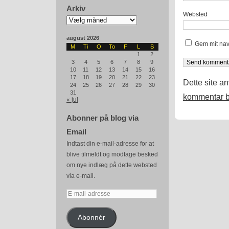
Arkiv
Websted
Arkiv
august 2026
Gem mit nav
M
Ti
O
To
F
L
S
1
2
3
4
5
6
7
8
9
10
11
12
13
14
15
16
17
18
19
20
21
22
23
Dette site a
24
25
26
27
28
29
30
31
kommentar b
« jul
Abonner på blog via
Email
Indtast din e-mail-adresse for at
blive tilmeldt og modtage besked
om nye indlæg på dette websted
via e-mail.
E-
mail-
adresse
Abonnér