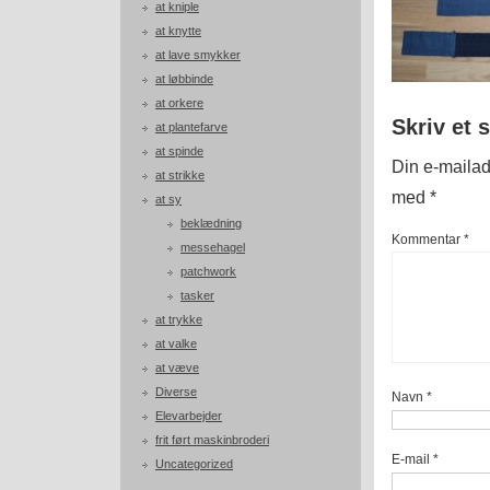
at kniple
at knytte
at lave smykker
at løbbinde
at orkere
Skriv et 
at plantefarve
at spinde
Din e-mailadr
at strikke
med
*
at sy
beklædning
Kommentar
*
messehagel
patchwork
tasker
at trykke
at valke
at væve
Diverse
Navn
*
Elevarbejder
frit ført maskinbroderi
E-mail
*
Uncategorized