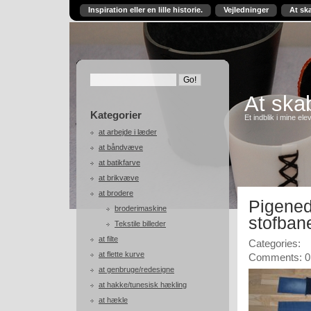
Inspiration eller en lille historie.
Vejledninger
At sk
At skab
Kategorier
Et indblik i mine ele
at arbejde i læder
at båndvæve
at batikfarve
at brikvæve
at brodere
Pigened
broderimaskine
stofbane
Tekstile billeder
at filte
Categories:
at flette kurve
Comments: 0
at genbruge/redesigne
at hakke/tunesisk hækling
at hækle