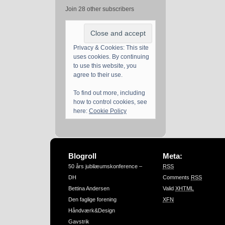
Join 28 other subscribers
Privacy & Cookies: This site
uses cookies. By continuing
to use this website, you
agree to their use.
To find out more, including
how to control cookies, see
here:
Cookie Policy
Blogroll
Meta:
50 års jubilæumskonference –
RSS
DH
Comments
RSS
Bettina Andersen
Valid
XHTML
Den faglige forening
XFN
Håndværk&Design
Gavstrik