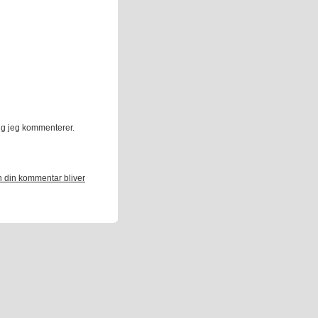
ng jeg kommenterer.
 din kommentar bliver