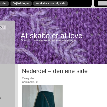
torie.
Vejledninger
At skabe – om mig selv
At skabe er at leve
Et indblik i mine elevers og egne tekstile arbejder.
Nederdel – den ene side
Categories:
Comments: 0
g