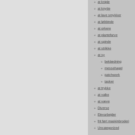
at kniple
at knytte
at lave smykker
at løbbinde
at orkere
at plantefarve
at spinde
at strikke
at sy
beklædning
messehagel
patchwork
tasker
at trykke
at valke
at væve
Diverse
Elevarbejder
frit ført maskinbroderi
Uncategorized