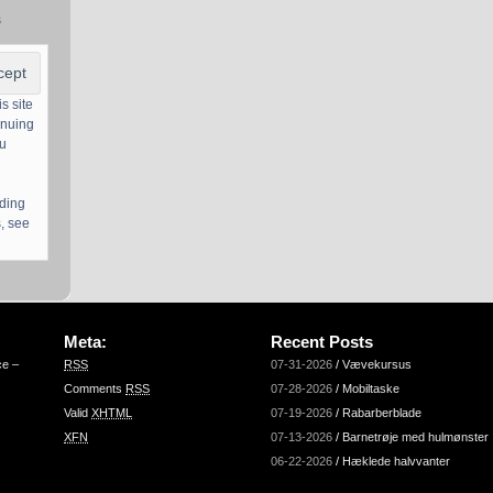
s
s site
inuing
ou
uding
, see
Meta:
Recent Posts
ce –
RSS
07-31-2026
/
Vævekursus
Comments
RSS
07-28-2026
/
Mobiltaske
Valid
XHTML
07-19-2026
/
Rabarberblade
XFN
07-13-2026
/
Barnetrøje med hulmønster
06-22-2026
/
Hæklede halvvanter