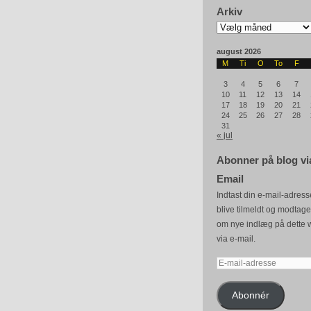
Arkiv
Arkiv
august 2026
M
Ti
O
To
F
3
4
5
6
7
10
11
12
13
14
17
18
19
20
21
24
25
26
27
28
31
« jul
Abonner på blog vi
Email
Indtast din e-mail-adresse
blive tilmeldt og modtag
om nye indlæg på dette 
via e-mail.
E-
mail-
adresse
Abonnér