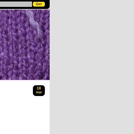
18
mar