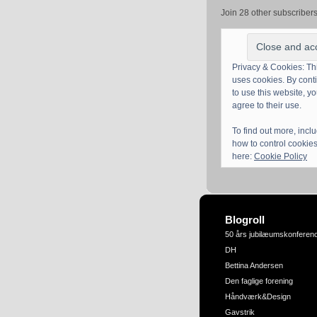
Join 28 other subscriber
Privacy & Cookies: Thi
uses cookies. By cont
to use this website, y
agree to their use.
To find out more, incl
how to control cookies
here:
Cookie Policy
Blogroll
50 års jubilæumskonferen
DH
Bettina Andersen
Den faglige forening
Håndværk&Design
Gavstrik