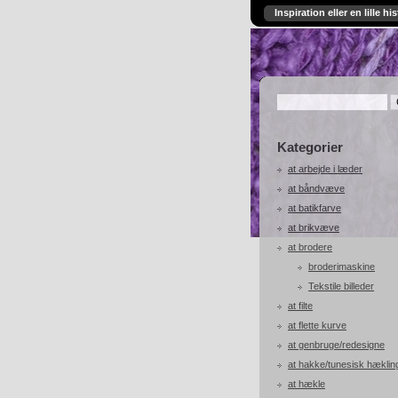
Inspiration eller en lille his
Kategorier
at arbejde i læder
at båndvæve
at batikfarve
at brikvæve
at brodere
broderimaskine
Tekstile billeder
at filte
at flette kurve
at genbruge/redesigne
at hakke/tunesisk hæklin
at hækle