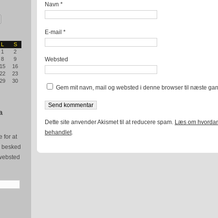
Navn
*
E-mail
*
L
S
1
2
Websted
8
9
15
16
22
23
29
30
Gem mit navn, mail og websted i denne browser til næste ga
a
Dette site anvender Akismet til at reducere spam.
Læs om hvordan
behandlet
.
 for at
e besked
websted