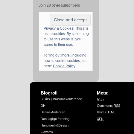
Join 28 other subscribers
Privacy & Cookies: This site
uses cookies. By continuing
to use this website, you
agree to their use.
To find out more, including
how to control cookies, see
here:
Cookie Policy
Blogroll
Meta:
50 års jubilæumskonference –
RSS
DH
Comments
RSS
Bettina Andersen
Valid
XHTML
Den faglige forening
XFN
Håndværk&Design
Gavstrik