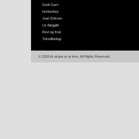
Godt Garn
Hurlumhey
Joan Eriksen
Lis Bøggild
Revl og Krat
Tekstilbiologi
© 2026 At skabe er at leve. All Rights Reserved.