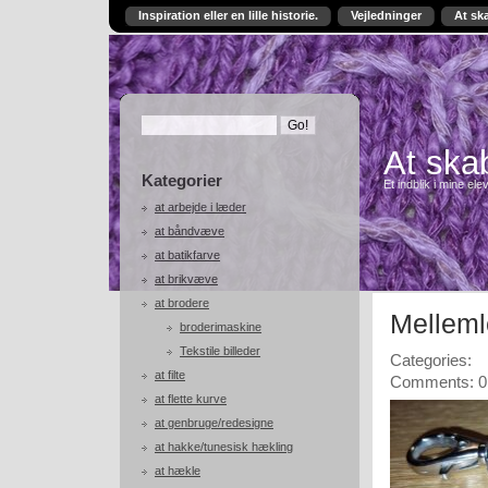
Inspiration eller en lille historie.
Vejledninger
At sk
At skab
Kategorier
Et indblik i mine ele
at arbejde i læder
at båndvæve
at batikfarve
at brikvæve
at brodere
Mellemle
broderimaskine
Tekstile billeder
Categories:
at filte
Comments: 0
at flette kurve
at genbruge/redesigne
at hakke/tunesisk hækling
at hækle