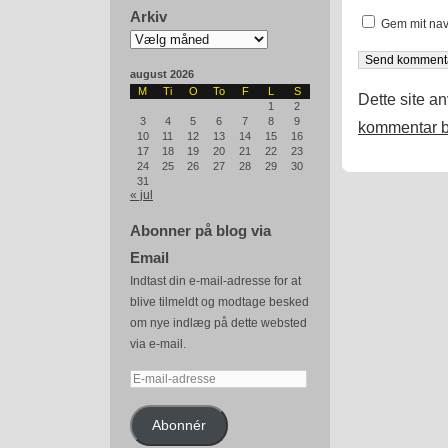
Arkiv
Gem mit nav
Arkiv
august 2026
M
Ti
O
To
F
L
S
Dette site a
1
2
3
4
5
6
7
8
9
kommentar b
10
11
12
13
14
15
16
17
18
19
20
21
22
23
24
25
26
27
28
29
30
31
« jul
Abonner på blog via
Email
Indtast din e-mail-adresse for at
blive tilmeldt og modtage besked
om nye indlæg på dette websted
via e-mail.
E-
mail-
adresse
Abonnér