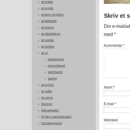
at kniple
at knytte
Skriv et 
at lave smykker
at løbbinde
Din e-mailadr
at orkere
med
*
at plantefarve
at spinde
Kommentar
*
at strikke
at sy
beklædning
messehagel
patchwork
tasker
at trykke
Navn
*
at valke
at væve
E-mail
*
Diverse
Elevarbejder
frit ført maskinbroderi
Websted
Uncategorized