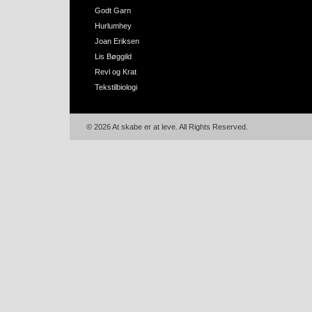
Godt Garn
Hurlumhey
Joan Eriksen
Lis Bøggild
Revl og Krat
Tekstilbiologi
© 2026 At skabe er at leve. All Rights Reserved.