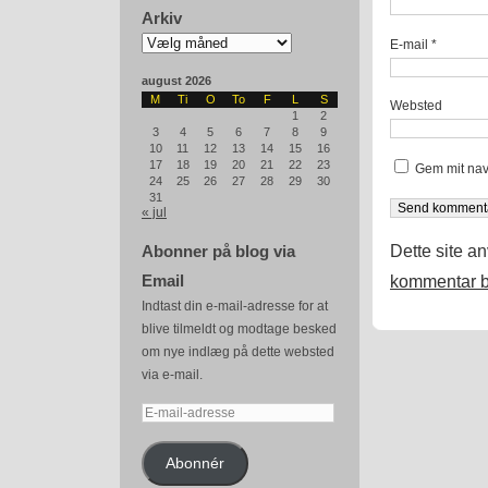
Arkiv
Arkiv
E-mail
*
august 2026
M
Ti
O
To
F
L
S
Websted
1
2
3
4
5
6
7
8
9
10
11
12
13
14
15
16
17
18
19
20
21
22
23
Gem mit nav
24
25
26
27
28
29
30
31
« jul
Dette site a
Abonner på blog via
Email
kommentar b
Indtast din e-mail-adresse for at
blive tilmeldt og modtage besked
om nye indlæg på dette websted
via e-mail.
E-
mail-
adresse
Abonnér