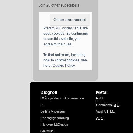
Join 28 other subscribers
Privacy & Cookies: This site
uses cookies. By continuing
to use this website, you
agree to their use.
To find out more, including
how to control cookies, see
here:
Cookie Policy
Blogroll
Meta:
50 års jubilæumskonference –
RSS
DH
Comments
RSS
Bettina Andersen
Valid
XHTML
Den faglige forening
XFN
Håndværk&Design
Gavstrik