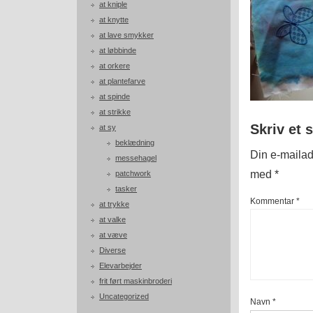
at kniple
at knytte
at lave smykker
at løbbinde
at orkere
at plantefarve
at spinde
at strikke
Skriv et 
at sy
beklædning
Din e-mailadr
messehagel
med
*
patchwork
tasker
Kommentar
*
at trykke
at valke
at væve
Diverse
Elevarbejder
frit ført maskinbroderi
Uncategorized
Navn
*