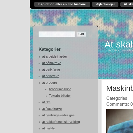
Inspiration eller en lille historie.
Vejledninger
At sk
At skab
Kategorier
Et indblik i mine ele
at arbejde i læder
at båndvæve
at batikfarve
at brikvæve
at brodere
Maskin
broderimaskine
Tekstile billeder
Categories:
at filte
Comments: 0
at flette kurve
at genbruge/redesigne
at hakke/tunesisk hækling
at hækle