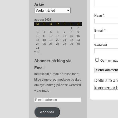
Arkiv
Arkiv
Navn
*
august 2026
M
Ti
O
To
F
L
S
1
2
E-mail
*
3
4
5
6
7
8
9
10
11
12
13
14
15
16
17
18
19
20
21
22
23
24
25
26
27
28
29
30
Websted
31
« jul
Abonner på blog via
Gem mit nav
Email
Indtast din e-mail-adresse for at
blive tilmeldt og modtage besked
Dette site a
om nye indlæg på dette websted
kommentar b
via e-mail.
E-
mail-
adresse
Abonnér