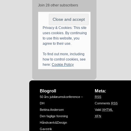
Join 28 other subscribers
Privacy & Cookies: This site
uses cookies. By continuing
to use this website, you
agree to their use.
To find out more, including
how to control cookies, see
here:
Cookie Policy
Blogroll
Meta:
50 års jubilæumskonference –
RSS
DH
Comments
RSS
Bettina Andersen
Valid
XHTML
Den faglige forening
XFN
Håndværk&Design
Gavstrik