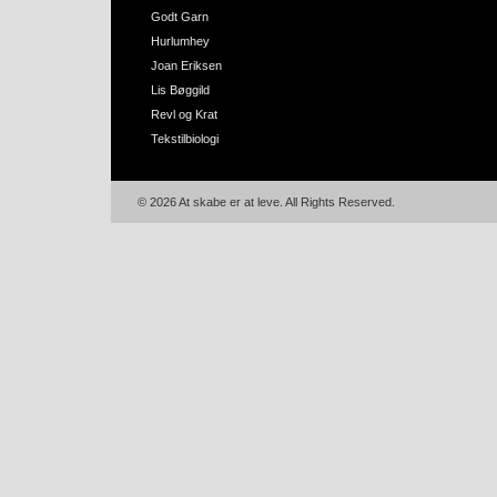
Godt Garn
Hurlumhey
Joan Eriksen
Lis Bøggild
Revl og Krat
Tekstilbiologi
© 2026 At skabe er at leve. All Rights Reserved.