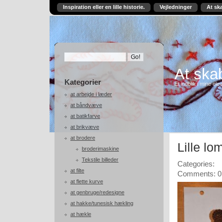
Inspiration eller en lille historie.
Vejledninger
At sk
At skab
Kategorier
Et indblik i mine ele
at arbejde i læder
at båndvæve
at batikfarve
at brikvæve
at brodere
Lille l
broderimaskine
Tekstile billeder
Categories:
at filte
Comments: 0
at flette kurve
at genbruge/redesigne
at hakke/tunesisk hækling
at hækle