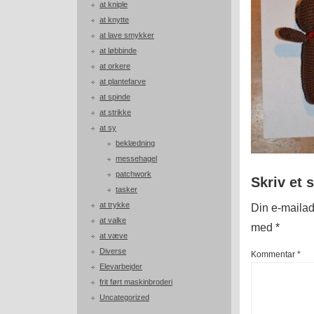
at kniple
at knytte
at lave smykker
at løbbinde
at orkere
at plantefarve
at spinde
at strikke
at sy
beklædning
messehagel
patchwork
Skriv et 
tasker
at trykke
Din e-mailadr
at valke
med
*
at væve
Diverse
Kommentar
*
Elevarbejder
frit ført maskinbroderi
Uncategorized