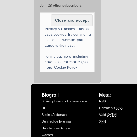
Join 28 other subscribers
Privacy & Cookies: This site
uses cookies. By continuing
to use this website, you
agree to their use.
To find out more, including
how to control cookies, see
here:
Cookie Policy
Blogroll
Meta:
50 års jubilæumskonference –
RSS
DH
Comments
RSS
Bettina Andersen
Valid
XHTML
Den faglige forening
XFN
Håndværk&Design
Gavstrik