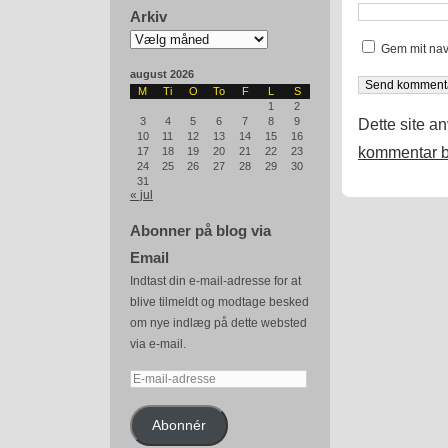
Arkiv
Arkiv
Gem mit nav
august 2026
M
Ti
O
To
F
L
S
1
2
3
4
5
6
7
8
9
Dette site a
10
11
12
13
14
15
16
kommentar b
17
18
19
20
21
22
23
24
25
26
27
28
29
30
31
« jul
Abonner på blog via
Email
Indtast din e-mail-adresse for at
blive tilmeldt og modtage besked
om nye indlæg på dette websted
via e-mail.
E-
mail-
adresse
Abonnér