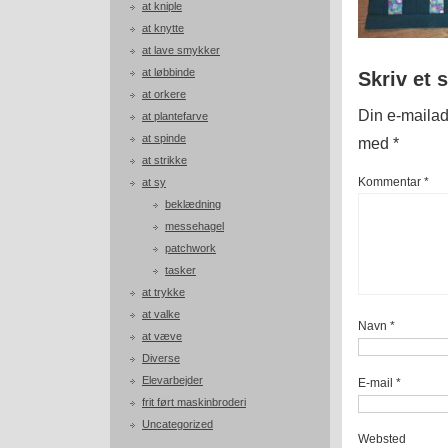
at kniple
at knytte
at lave smykker
at løbbinde
Skriv et 
at orkere
Din e-mailadr
at plantefarve
at spinde
med
*
at strikke
Kommentar
*
at sy
beklædning
messehagel
patchwork
tasker
at trykke
at valke
Navn
*
at væve
Diverse
Elevarbejder
E-mail
*
frit ført maskinbroderi
Uncategorized
Websted