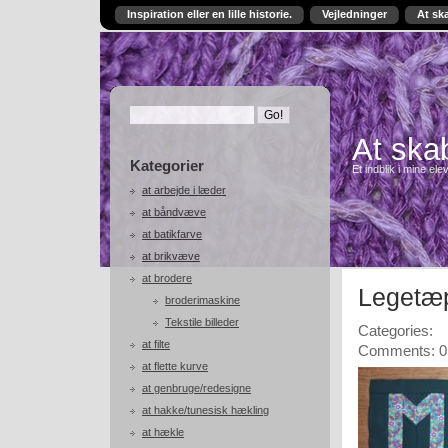
Inspiration eller en lille historie.
Vejledninger
At sk
At skab
Kategorier
Et indblik i mine ele
at arbejde i læder
at båndvæve
at batikfarve
at brikvæve
at brodere
Legetæp
broderimaskine
Tekstile billeder
Categories:
at filte
Comments: 0
at flette kurve
at genbruge/redesigne
at hakke/tunesisk hækling
at hækle