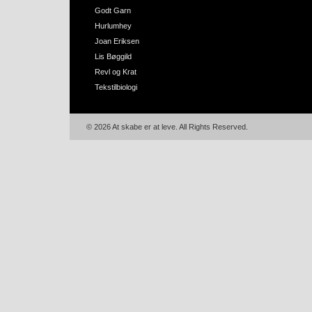
Godt Garn
Hurlumhey
Joan Eriksen
Lis Bøggild
Revl og Krat
Tekstilbiologi
© 2026 At skabe er at leve. All Rights Reserved.