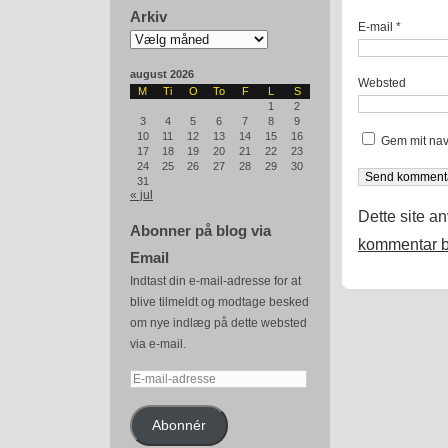
Arkiv
E-mail
*
Arkiv
august 2026
Websted
M
Ti
O
To
F
L
S
1
2
3
4
5
6
7
8
9
10
11
12
13
14
15
16
Gem mit nav
17
18
19
20
21
22
23
24
25
26
27
28
29
30
31
« jul
Dette site a
Abonner på blog via
kommentar b
Email
Indtast din e-mail-adresse for at
blive tilmeldt og modtage besked
om nye indlæg på dette websted
via e-mail.
E-
mail-
adresse
Abonnér