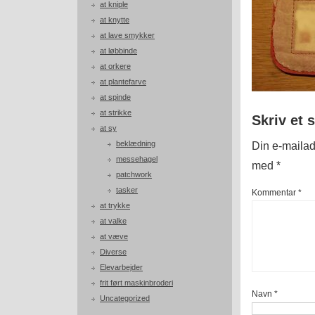
at kniple
at knytte
at lave smykker
at løbbinde
at orkere
at plantefarve
at spinde
at strikke
Skriv et 
at sy
beklædning
Din e-mailadr
messehagel
med
*
patchwork
tasker
Kommentar
*
at trykke
at valke
at væve
Diverse
Elevarbejder
frit ført maskinbroderi
Navn
*
Uncategorized