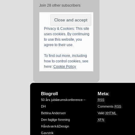
Join 28 other subscribers
Privacy & Cookies: This site
uses cookies. By continuing
to use this website, you
agree to their use.
To find out more, including
how to control cookies, see
here:
Cookie Policy
Blogroll
Meta:
50 års jubilæumskonference –
RSS
DH
Comments
RSS
Bettina Andersen
Valid
XHTML
Den faglige forening
XFN
Håndværk&Design
Gavstrik