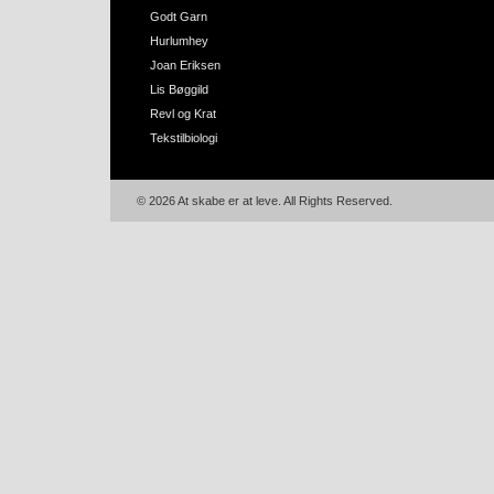
Godt Garn
Hurlumhey
Joan Eriksen
Lis Bøggild
Revl og Krat
Tekstilbiologi
© 2026 At skabe er at leve. All Rights Reserved.