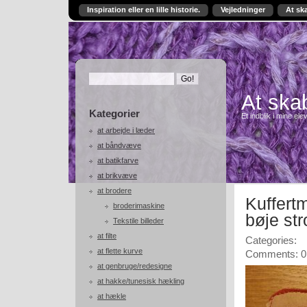
Inspiration eller en lille historie.
Vejledninger
At sk
At skab
Kategorier
Et indblik i mine ele
at arbejde i læder
at båndvæve
at batikfarve
at brikvæve
at brodere
Kuffert
broderimaskine
bøje st
Tekstile billeder
at filte
Categories:
at flette kurve
Comments: 0
at genbruge/redesigne
at hakke/tunesisk hækling
at hækle