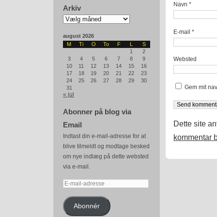
Navn
*
Arkiv
Arkiv
E-mail
*
august 2026
M
Ti
O
To
F
L
S
1
2
Websted
3
4
5
6
7
8
9
10
11
12
13
14
15
16
17
18
19
20
21
22
23
24
25
26
27
28
29
30
Gem mit nav
31
« jul
Abonner på blog via
Dette site a
Email
Indtast din e-mail-adresse for at
kommentar b
blive tilmeldt og modtage besked
om nye indlæg på dette websted
via e-mail.
E-
mail-
adresse
Abonnér