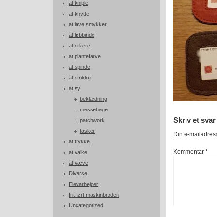
at kniple
at knytte
at lave smykker
at løbbinde
at orkere
at plantefarve
at spinde
at strikke
at sy
beklædning
messehagel
Skriv et svar
patchwork
tasker
Din e-mailadresse
at trykke
Kommentar
*
at valke
at væve
Diverse
Elevarbejder
frit ført maskinbroderi
Uncategorized