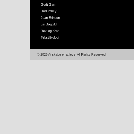
Godt Garn
Hurlumhey
Joan Eriksen
Lis Bøggild
Revl og Krat
Tekstilbiologi
© 2026 At skabe er at leve. All Rights Reserved.