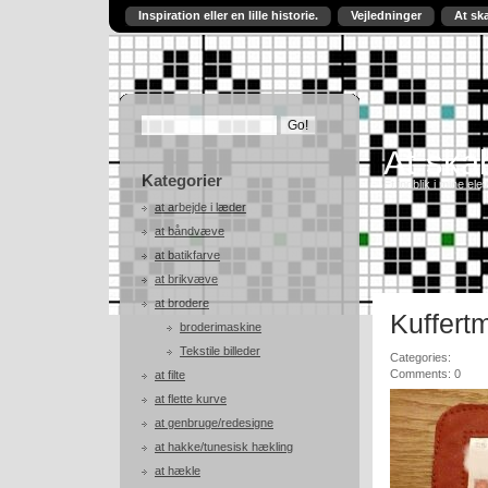
Inspiration eller en lille historie.
Vejledninger
At sk
At skab
Kategorier
Et indblik i mine ele
at arbejde i læder
at båndvæve
at batikfarve
at brikvæve
at brodere
Kuffert
broderimaskine
Tekstile billeder
Categories:
Comments: 0
at filte
at flette kurve
at genbruge/redesigne
at hakke/tunesisk hækling
at hækle