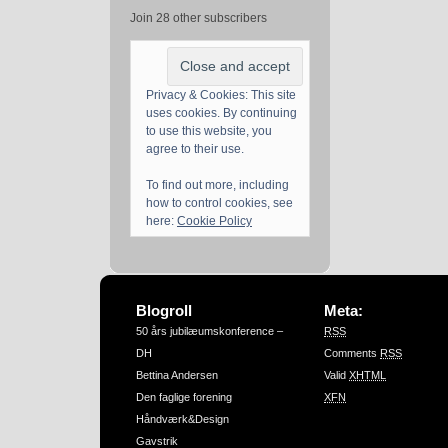
Join 28 other subscribers
Privacy & Cookies: This site
uses cookies. By continuing
to use this website, you
agree to their use.
To find out more, including
how to control cookies, see
here:
Cookie Policy
Blogroll
Meta:
50 års jubilæumskonference –
RSS
DH
Comments
RSS
Bettina Andersen
Valid
XHTML
Den faglige forening
XFN
Håndværk&Design
Gavstrik