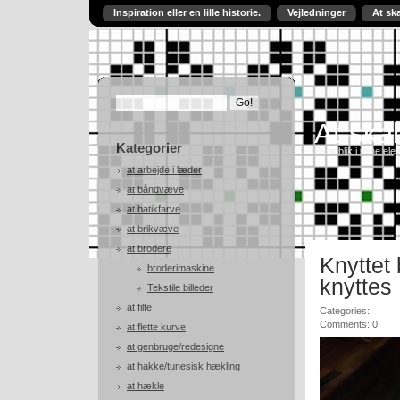
Inspiration eller en lille historie.
Vejledninger
At sk
At skab
Kategorier
Et indblik i mine ele
at arbejde i læder
at båndvæve
at batikfarve
at brikvæve
at brodere
Knyttet
broderimaskine
knyttes
Tekstile billeder
at filte
Categories:
Comments: 0
at flette kurve
at genbruge/redesigne
at hakke/tunesisk hækling
at hækle