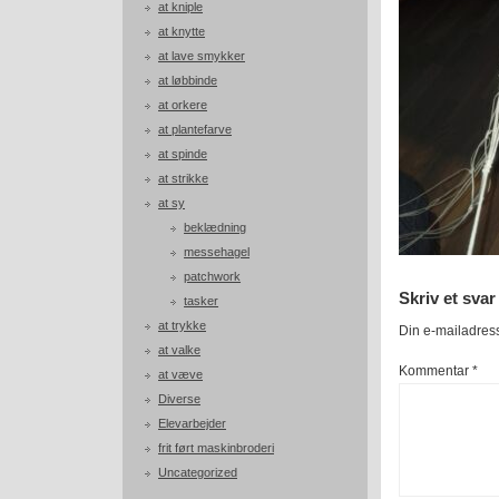
at kniple
at knytte
at lave smykker
at løbbinde
at orkere
at plantefarve
at spinde
at strikke
at sy
beklædning
messehagel
patchwork
Skriv et svar
tasker
at trykke
Din e-mailadresse
at valke
Kommentar
*
at væve
Diverse
Elevarbejder
frit ført maskinbroderi
Uncategorized