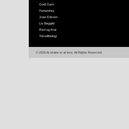
Godt Garn
Hurlumhey
Joan Eriksen
Lis Bøggild
Revl og Krat
Tekstilbiologi
© 2026 At skabe er at leve. All Rights Reserved.