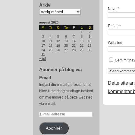
Arkiv
Navn
*
Arkiv
august 2026
E-mail
*
M
Ti
O
To
F
L
S
1
2
3
4
5
6
7
8
9
10
11
12
13
14
15
16
Websted
17
18
19
20
21
22
23
24
25
26
27
28
29
30
31
« jul
Gem mit nav
Abonner på blog via
Email
Dette site a
Indtast din e-mail-adresse for at
kommentar b
blive tilmeldt og modtage besked
om nye indlæg på dette websted
via e-mail.
E-
mail-
adresse
Abonnér