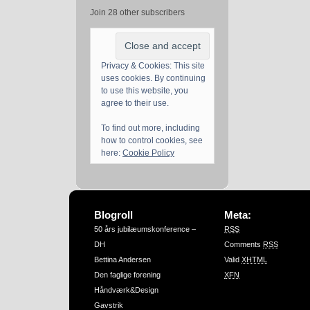
Join 28 other subscribers
Privacy & Cookies: This site
uses cookies. By continuing
to use this website, you
agree to their use.
To find out more, including
how to control cookies, see
here:
Cookie Policy
Blogroll
Meta:
50 års jubilæumskonference –
RSS
DH
Comments
RSS
Bettina Andersen
Valid
XHTML
Den faglige forening
XFN
Håndværk&Design
Gavstrik