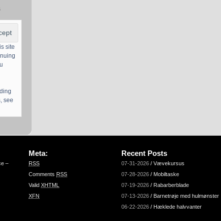
s
s site
inuing
ou
uding
, see
Meta:
Recent Posts
ce –
RSS
07-31-2026
/
Vævekursus
Comments
RSS
07-28-2026
/
Mobiltaske
Valid
XHTML
07-19-2026
/
Rabarberblade
XFN
07-13-2026
/
Barnetrøje med hulmønster
06-22-2026
/
Hæklede halvvanter