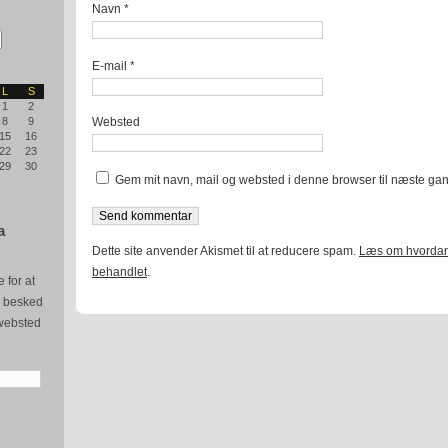
Navn
*
E-mail
*
L
S
1
2
Websted
8
9
15
16
22
23
29
30
Gem mit navn, mail og websted i denne browser til næste ga
a
Dette site anvender Akismet til at reducere spam.
Læs om hvordan
behandlet
.
 for at
e besked
websted