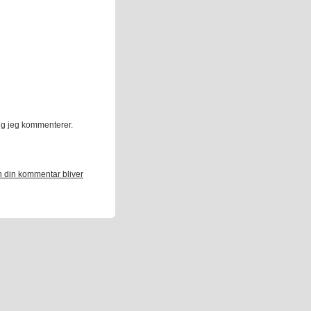
ng jeg kommenterer.
 din kommentar bliver