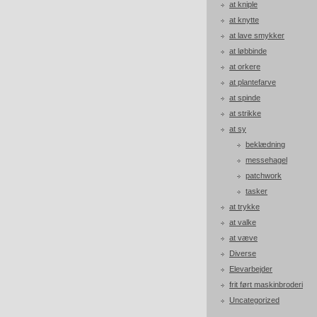
at kniple
at knytte
at lave smykker
at løbbinde
at orkere
at plantefarve
at spinde
at strikke
at sy
beklædning
messehagel
patchwork
tasker
at trykke
at valke
at væve
Diverse
Elevarbejder
frit ført maskinbroderi
Uncategorized