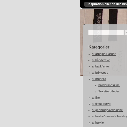
Inspiration eller en lille his
Kategorier
at arbejde i læder
at båndvæve
at batikfarve
at brikvæve
at brodere
broderimaskine
Tekstile billeder
at filte
at flette kurve
at genbruge/redesigne
at hakke/tunesisk hæklin
at hækle