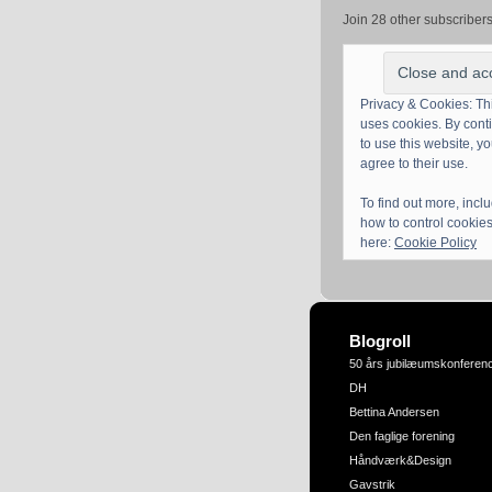
Join 28 other subscriber
Privacy & Cookies: Thi
uses cookies. By cont
to use this website, y
agree to their use.
To find out more, incl
how to control cookies
here:
Cookie Policy
Blogroll
50 års jubilæumskonferen
DH
Bettina Andersen
Den faglige forening
Håndværk&Design
Gavstrik