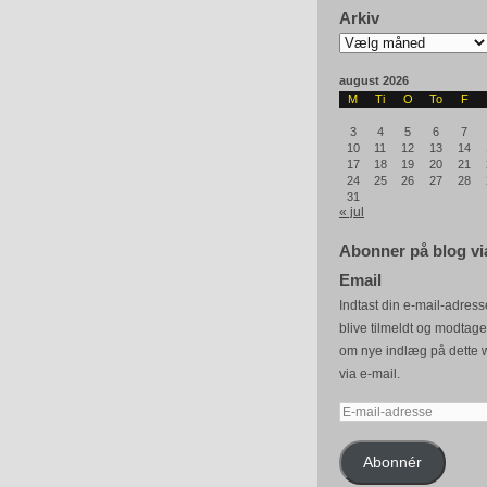
Arkiv
Arkiv
august 2026
M
Ti
O
To
F
3
4
5
6
7
10
11
12
13
14
17
18
19
20
21
24
25
26
27
28
31
« jul
Abonner på blog vi
Email
Indtast din e-mail-adresse
blive tilmeldt og modtag
om nye indlæg på dette 
via e-mail.
E-
mail-
adresse
Abonnér