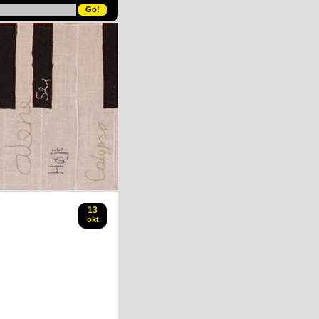
13
okt