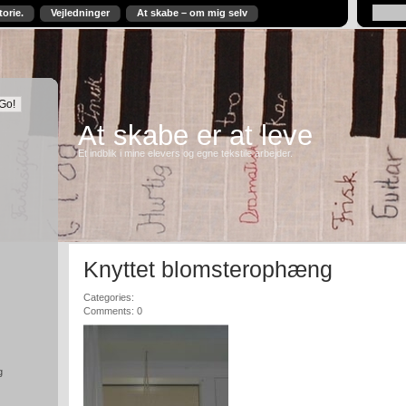
torie.
Vejledninger
At skabe – om mig selv
At skabe er at leve
Et indblik i mine elevers og egne tekstile arbejder.
Knyttet blomsterophæng
Categories:
Comments: 0
g