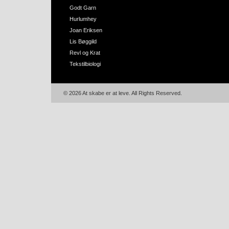
Godt Garn
Hurlumhey
Joan Eriksen
Lis Bøggild
Revl og Krat
Tekstilbiologi
© 2026 At skabe er at leve. All Rights Reserved.