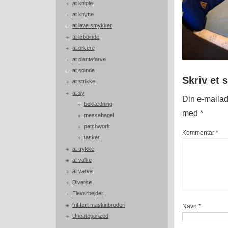
at kniple
at knytte
at lave smykker
at løbbinde
at orkere
at plantefarve
at spinde
Skriv et 
at strikke
at sy
Din e-mailadr
beklædning
med
*
messehagel
patchwork
Kommentar
*
tasker
at trykke
at valke
at væve
Diverse
Elevarbejder
frit ført maskinbroderi
Navn
*
Uncategorized