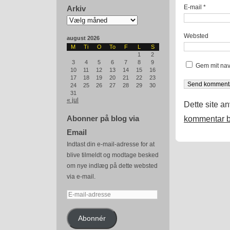
E-mail
*
Arkiv
Arkiv
Websted
august 2026
M
Ti
O
To
F
L
S
1
2
3
4
5
6
7
8
9
Gem mit nav
10
11
12
13
14
15
16
17
18
19
20
21
22
23
24
25
26
27
28
29
30
31
« jul
Dette site a
Abonner på blog via
kommentar b
Email
Indtast din e-mail-adresse for at
blive tilmeldt og modtage besked
om nye indlæg på dette websted
via e-mail.
E-
mail-
adresse
Abonnér