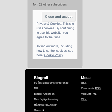
Join 28 other subscribers
Privacy & Cookies: This site
uses cookies. By continuing
to use this website, you
agree to their use.
To find out more, including
how to control cookies, see
here:
Cookie Policy
Blogroll
Meta:
50 års jubilæumskonference –
RSS
DH
Comments
RSS
Bettina Andersen
Valid
XHTML
Den faglige forening
XFN
Håndværk&Design
Gavstrik