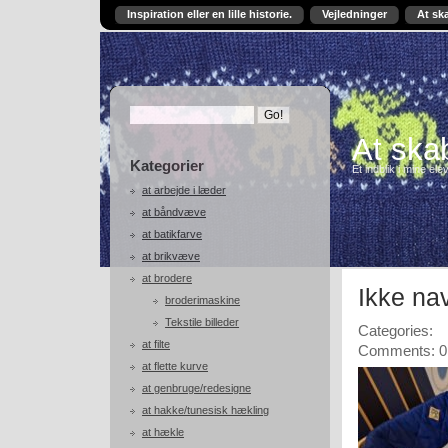
Inspiration eller en lille historie.
Vejledninger
At sk
At skab
Kategorier
Et indblik i mine ele
at arbejde i læder
at båndvæve
at batikfarve
at brikvæve
at brodere
Ikke na
broderimaskine
Tekstile billeder
Categories:
at filte
Comments: 0
at flette kurve
at genbruge/redesigne
at hakke/tunesisk hækling
at hækle