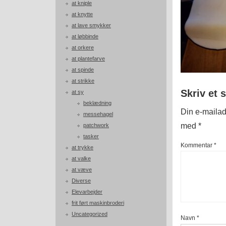
at kniple
at knytte
at lave smykker
at løbbinde
at orkere
at plantefarve
at spinde
at strikke
Skriv et 
at sy
beklædning
Din e-mailadr
messehagel
med
*
patchwork
tasker
Kommentar
*
at trykke
at valke
at væve
Diverse
Elevarbejder
frit ført maskinbroderi
Uncategorized
Navn
*