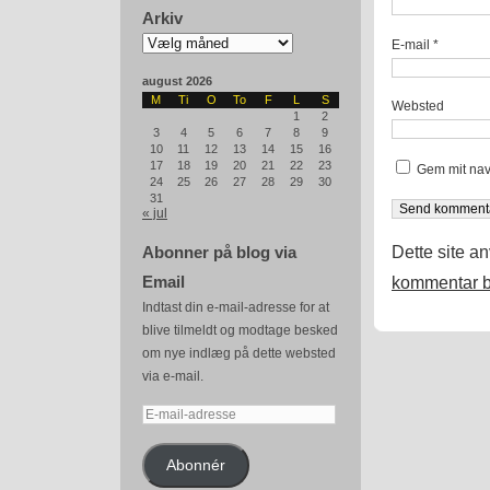
Arkiv
Arkiv
E-mail
*
august 2026
M
Ti
O
To
F
L
S
Websted
1
2
3
4
5
6
7
8
9
10
11
12
13
14
15
16
17
18
19
20
21
22
23
Gem mit nav
24
25
26
27
28
29
30
31
« jul
Dette site a
Abonner på blog via
Email
kommentar b
Indtast din e-mail-adresse for at
blive tilmeldt og modtage besked
om nye indlæg på dette websted
via e-mail.
E-
mail-
adresse
Abonnér