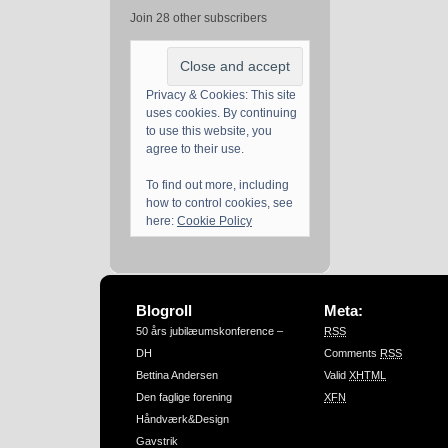
Join 28 other subscribers
Privacy & Cookies: This site
uses cookies. By continuing
to use this website, you
agree to their use.
To find out more, including
how to control cookies, see
here:
Cookie Policy
Blogroll
Meta:
50 års jubilæumskonference –
RSS
DH
Comments
RSS
Bettina Andersen
Valid
XHTML
Den faglige forening
XFN
Håndværk&Design
Gavstrik