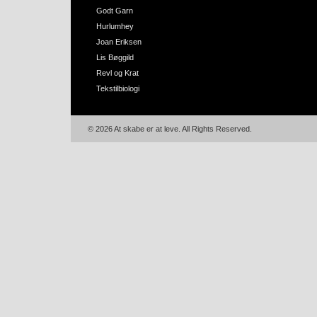
Godt Garn
Hurlumhey
Joan Eriksen
Lis Bøggild
Revl og Krat
Tekstilbiologi
© 2026 At skabe er at leve. All Rights Reserved.