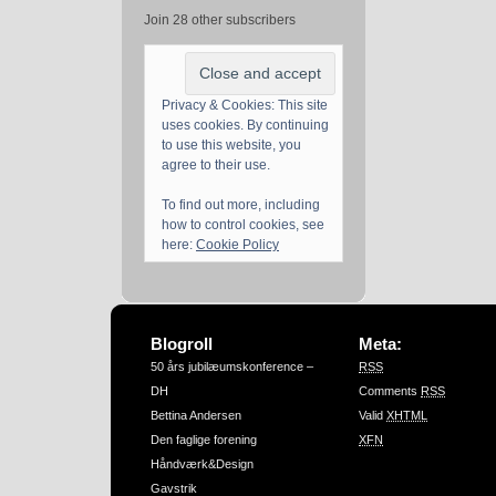
Join 28 other subscribers
Privacy & Cookies: This site
uses cookies. By continuing
to use this website, you
agree to their use.
To find out more, including
how to control cookies, see
here:
Cookie Policy
Blogroll
Meta:
50 års jubilæumskonference –
RSS
DH
Comments
RSS
Bettina Andersen
Valid
XHTML
Den faglige forening
XFN
Håndværk&Design
Gavstrik