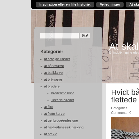
Inspiration eller en lille historie.
Vejledninger
At sk
At skab
Kategorier
Et indblik i mine ele
at arbejde i læder
at båndvæve
at batikfarve
at brikvæve
at brodere
Hvidt b
broderimaskine
flettede
Tekstile billeder
at filte
Categories:
Comments: 0
at flette kurve
at genbruge/redesigne
at hakke/tunesisk hækling
at hækle