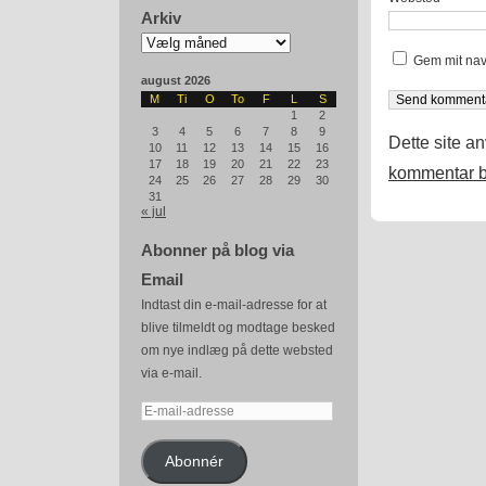
Arkiv
Arkiv
Gem mit nav
august 2026
M
Ti
O
To
F
L
S
1
2
3
4
5
6
7
8
9
Dette site a
10
11
12
13
14
15
16
17
18
19
20
21
22
23
kommentar b
24
25
26
27
28
29
30
31
« jul
Abonner på blog via
Email
Indtast din e-mail-adresse for at
blive tilmeldt og modtage besked
om nye indlæg på dette websted
via e-mail.
E-
mail-
adresse
Abonnér