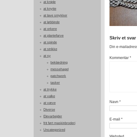
at kniple
at knytte
at lave smykker
at løbbinde
at orkere
at plantefarve
Skriv et svar
at spinde
Din e-mailadresse
at strikke
at sy
Kommentar
*
beklædning
messehagel
patchwork
tasker
at trykke
at valke
Navn
*
at væve
Diverse
Elevarbejder
E-mail
*
frit ført maskinbroderi
Uncategorized
Websted