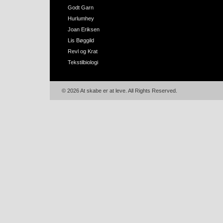
Godt Garn
Hurlumhey
Joan Eriksen
Lis Bøggild
Revl og Krat
Tekstilbiologi
© 2026 At skabe er at leve. All Rights Reserved.