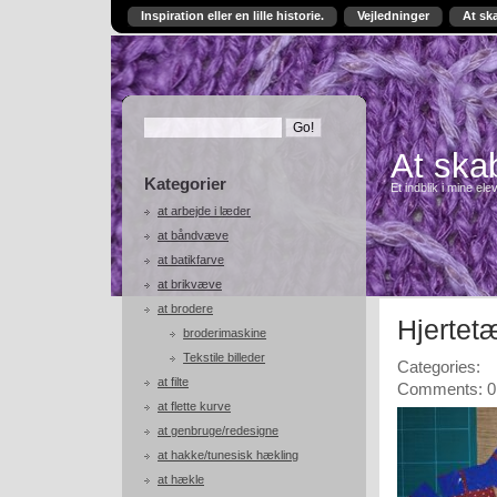
Inspiration eller en lille historie.
Vejledninger
At sk
At skab
Kategorier
Et indblik i mine ele
at arbejde i læder
at båndvæve
at batikfarve
at brikvæve
at brodere
Hjertet
broderimaskine
Tekstile billeder
Categories:
at filte
Comments: 0
at flette kurve
at genbruge/redesigne
at hakke/tunesisk hækling
at hækle