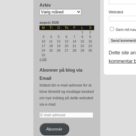
Arkiv
Arkiv
Websted
august 2026
M
Ti
O
To
F
L
S
Gem mit nav
1
2
3
4
5
6
7
8
9
10
11
12
13
14
15
16
17
18
19
20
21
22
23
24
25
26
27
28
29
30
Dette site a
31
« jul
kommentar b
Abonner på blog via
Email
Indtast din e-mail-adresse for at
blive tilmeldt og modtage besked
om nye indlæg på dette websted
via e-mail.
E-
mail-
adresse
Abonnér