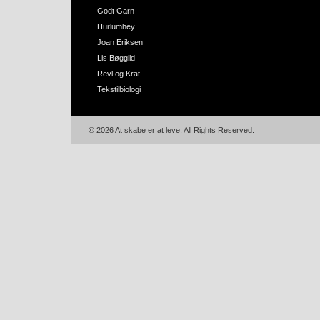
Godt Garn
Hurlumhey
Joan Eriksen
Lis Bøggild
Revl og Krat
Tekstilbiologi
© 2026 At skabe er at leve. All Rights Reserved.