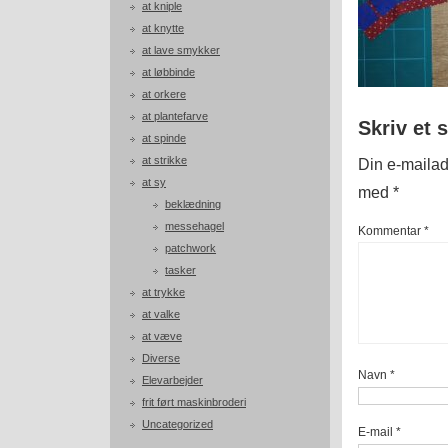
at kniple
at knytte
at lave smykker
at løbbinde
at orkere
at plantefarve
Skriv et 
at spinde
at strikke
Din e-mailadr
at sy
med
*
beklædning
messehagel
Kommentar
*
patchwork
tasker
at trykke
at valke
at væve
Diverse
Navn
*
Elevarbejder
frit ført maskinbroderi
Uncategorized
E-mail
*