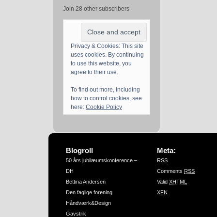
Join 28 other subscribers
Privacy & Cookies: This site
uses cookies. By continuing
to use this website, you
agree to their use.
To find out more, including
how to control cookies, see
here:
Cookie Policy
Blogroll
Meta:
50 års jubilæumskonference –
RSS
DH
Comments
RSS
Bettina Andersen
Valid
XHTML
Den faglige forening
XFN
Håndværk&Design
Gavstrik