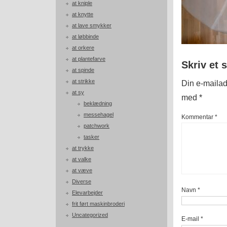
at kniple
at knytte
at lave smykker
at løbbinde
at orkere
at plantefarve
Skriv et 
at spinde
at strikke
Din e-mailadr
at sy
med
*
beklædning
messehagel
Kommentar
*
patchwork
tasker
at trykke
at valke
at væve
Diverse
Navn
*
Elevarbejder
frit ført maskinbroderi
Uncategorized
E-mail
*