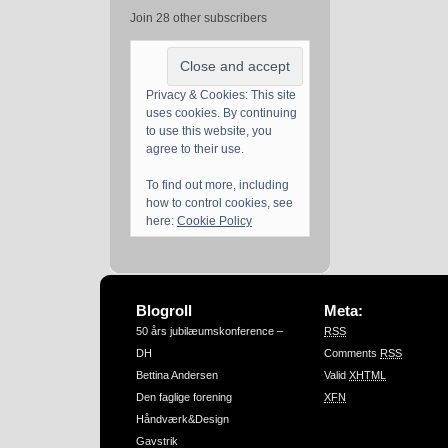
Join 28 other subscribers
Privacy & Cookies: This site
uses cookies. By continuing
to use this website, you
agree to their use.
To find out more, including
how to control cookies, see
here:
Cookie Policy
Blogroll
Meta:
50 års jubilæumskonference –
RSS
DH
Comments
RSS
Bettina Andersen
Valid
XHTML
Den faglige forening
XFN
Håndværk&Design
Gavstrik