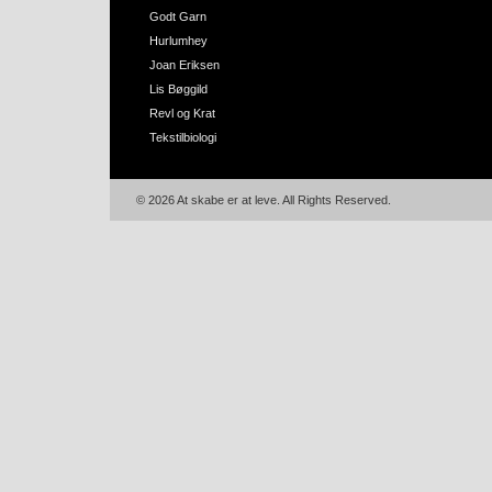
Godt Garn
Hurlumhey
Joan Eriksen
Lis Bøggild
Revl og Krat
Tekstilbiologi
© 2026 At skabe er at leve. All Rights Reserved.