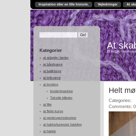
Inspiration eller en lille historie.
Vejledninger
At sk
At skab
Kategorier
Et indblik i mine ele
at arbejde i læder
at båndvæve
at batikfarve
at brikvæve
at brodere
Helt mø
broderimaskine
Tekstile billeder
Categories:
at filte
Comments: 0
at flette kurve
at genbruge/redesigne
at hakke/tunesisk hækling
at hækle