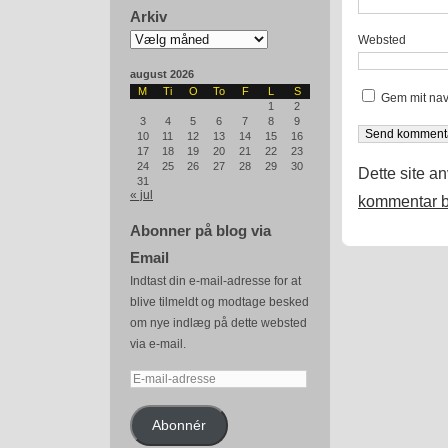
Arkiv
Arkiv
Websted
august 2026
M
Ti
O
To
F
L
S
Gem mit nav
1
2
3
4
5
6
7
8
9
10
11
12
13
14
15
16
17
18
19
20
21
22
23
24
25
26
27
28
29
30
Dette site a
31
« jul
kommentar b
Abonner på blog via
Email
Indtast din e-mail-adresse for at
blive tilmeldt og modtage besked
om nye indlæg på dette websted
via e-mail.
E-
mail-
adresse
Abonnér