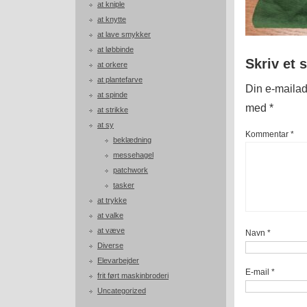
at kniple
at knytte
at lave smykker
at løbbinde
Skriv et 
at orkere
at plantefarve
Din e-mailadr
at spinde
med
*
at strikke
at sy
Kommentar
*
beklædning
messehagel
patchwork
tasker
at trykke
at valke
at væve
Navn
*
Diverse
Elevarbejder
E-mail
*
frit ført maskinbroderi
Uncategorized