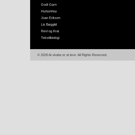
Godt Garn
Hurlumhey
Joan Eriksen
Lis Bøggild
Revl og Krat
Tekstilbiologi
© 2026 At skabe er at leve. All Rights Reserved.