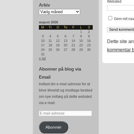
Websted
Arkiv
Arkiv
Gem mit nav
august 2026
M
Ti
O
To
F
L
S
1
2
3
4
5
6
7
8
9
Dette site a
10
11
12
13
14
15
16
17
18
19
20
21
22
23
kommentar b
24
25
26
27
28
29
30
31
« jul
Abonner på blog via
Email
Indtast din e-mail-adresse for at
blive tilmeldt og modtage besked
om nye indlæg på dette websted
via e-mail.
E-
mail-
adresse
Abonnér