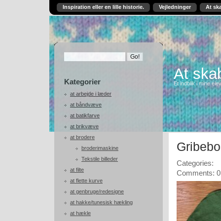
Inspiration eller en lille historie.
Vejledninger
At sk
At skab
Kategorier
Et indblik i mine ele
at arbejde i læder
at båndvæve
at batikfarve
at brikvæve
at brodere
Gribebo
broderimaskine
Tekstile billeder
Categories:
at filte
Comments: 0
at flette kurve
at genbruge/redesigne
at hakke/tunesisk hækling
at hækle