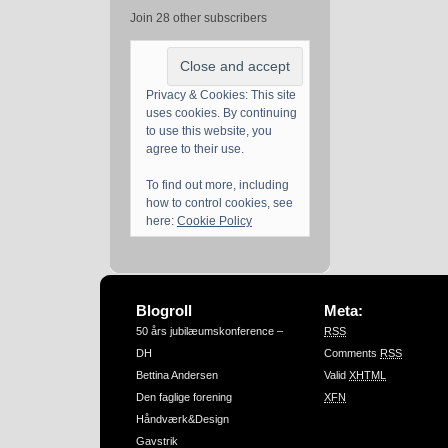
Join 28 other subscribers
Privacy & Cookies: This site
uses cookies. By continuing
to use this website, you
agree to their use.
To find out more, including
how to control cookies, see
here:
Cookie Policy
Blogroll
Meta:
50 års jubilæumskonference –
RSS
DH
Comments
RSS
Bettina Andersen
Valid
XHTML
Den faglige forening
XFN
Håndværk&Design
Gavstrik