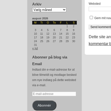
Websted
Arkiv
Arkiv
Gem mit nav
august 2026
M
Ti
O
To
F
L
S
1
2
3
4
5
6
7
8
9
10
11
12
13
14
15
16
Dette site a
17
18
19
20
21
22
23
24
25
26
27
28
29
30
kommentar b
31
« jul
Abonner på blog via
Email
Indtast din e-mail-adresse for at
blive tilmeldt og modtage besked
om nye indlæg på dette websted
via e-mail.
E-
mail-
adresse
Abonnér