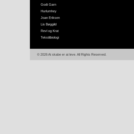
Godt Garn
Hurlumhey
Joan Eriksen
Lis Bøggild
Revl og Krat
Tekstilbiologi
© 2026 At skabe er at leve. All Rights Reserved.