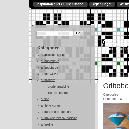
Inspiration eller en lille historie.
Vejledninger
At sk
At skab
Kategorier
Et indblik i mine ele
at arbejde i læder
at båndvæve
at batikfarve
at brikvæve
at brodere
Gribebo
broderimaskine
Tekstile billeder
Categories:
Comments: 0
at filte
at flette kurve
at genbruge/redesigne
at hakke/tunesisk hækling
at hækle