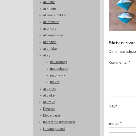
at kniple
at knytte
at lave smykker
at løbbinde
at orkere
at plantefarve
at spinde
Skriv et svar
at strikke
Din e-mailadresse
at sy
beklædning
Kommentar
*
messehagel
patchwork
tasker
at trykke
at valke
at væve
Navn
*
Diverse
Elevarbejder
frit ført maskinbroderi
E-mail
*
Uncategorized