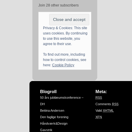
Join 28 other subscribers
Privacy & Cookies: This site
uses cookies. By continuing
to use this website, you
agree to their use.
To find out more, including
how to control cookies, see
here:
Cookie Policy
Blogroll
Meta:
50 års jubilæumskonference –
RSS
DH
Comments
RSS
Bettina Andersen
Valid
XHTML
Den faglige forening
XFN
Håndværk&Design
Gavstrik