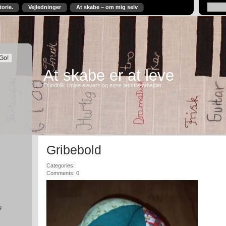
torie.
Vejledninger
At skabe – om mig selv
At skabe er at leve
Et indblik i mine elevers og egne tekstile arbejder.
Gribebold
Categories:
Comments: 0
g