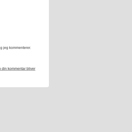
ng jeg kommenterer.
 din kommentar bliver