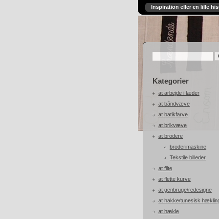
Inspiration eller en lille his
Kategorier
at arbejde i læder
at båndvæve
at batikfarve
at brikvæve
at brodere
broderimaskine
Tekstile billeder
at filte
at flette kurve
at genbruge/redesigne
at hakke/tunesisk hæklin
at hækle