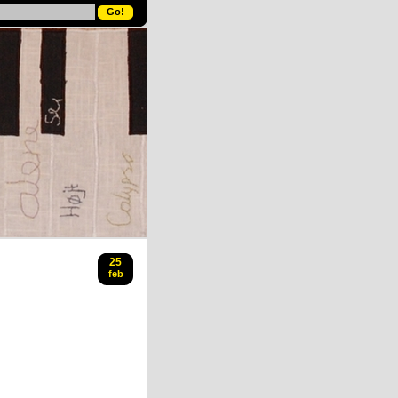
25
feb