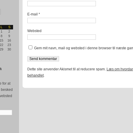
E-mail
*
L
S
Websted
1
2
8
9
15
16
22
23
Gem mit navn, mail og websted i denne browser til næste ga
29
30
a
Dette site anvender Akismet til at reducere spam.
Læs om hvordan
behandlet
.
 for at
e besked
websted