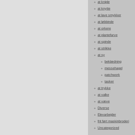
at kniple
at knytte
at lave smykker
at løbbinde
at orkere
at plantefarve
at spinde
at strikke
at sy
beklædning
messehagel
patchwork
tasker
at trykke
at valke
at væve
Diverse
Elevarbejder
frit ført maskinbroderi
Uncategorized