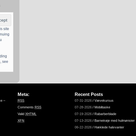
s
s site
inuing
ou
uding
, see
Meta:
Recent Posts
ce –
RSS
07-31-2026
/
Vævekursus
Comments
RSS
07-28-2026
/
Mobiltaske
Valid
XHTML
07-19-2026
/
Rabarberblade
XFN
07-13-2026
/
Barnetrøje med hulmønster
06-22-2026
/
Hæklede halvvanter