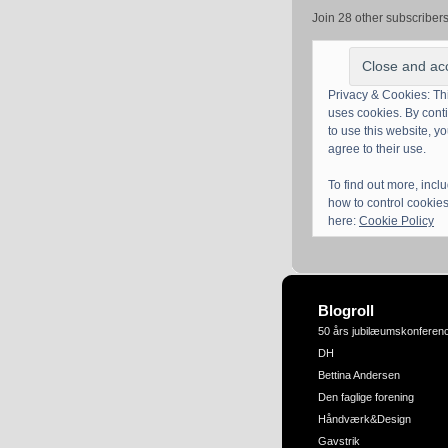
Join 28 other subscriber
Privacy & Cookies: Thi
uses cookies. By cont
to use this website, y
agree to their use.
To find out more, incl
how to control cookies
here:
Cookie Policy
Blogroll
50 års jubilæumskonferen
DH
Bettina Andersen
Den faglige forening
Håndværk&Design
Gavstrik