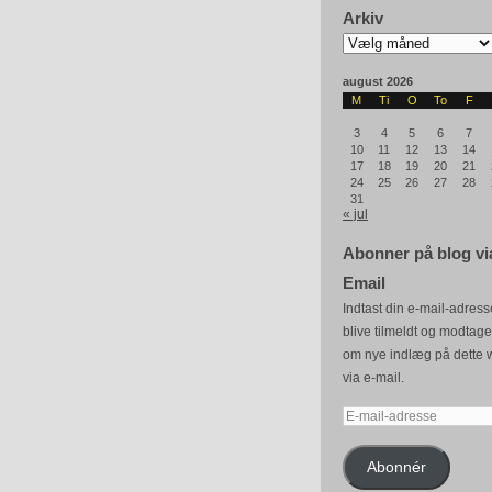
Arkiv
Arkiv
august 2026
M
Ti
O
To
F
3
4
5
6
7
10
11
12
13
14
17
18
19
20
21
24
25
26
27
28
31
« jul
Abonner på blog vi
Email
Indtast din e-mail-adresse
blive tilmeldt og modtag
om nye indlæg på dette 
via e-mail.
E-
mail-
adresse
Abonnér