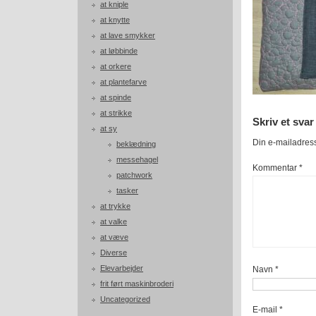
at kniple
at knytte
at lave smykker
at løbbinde
at orkere
at plantefarve
at spinde
at strikke
Skriv et svar
at sy
Din e-mailadresse
beklædning
messehagel
Kommentar
*
patchwork
tasker
at trykke
at valke
at væve
Diverse
Elevarbejder
Navn
*
frit ført maskinbroderi
Uncategorized
E-mail
*