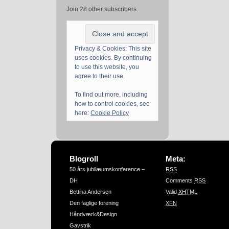
Join 28 other subscribers
Privacy & Cookies: This site
uses cookies. By continuing
to use this website, you
agree to their use.
To find out more, including
how to control cookies, see
here:
Cookie Policy
Blogroll
Meta:
50 års jubilæumskonference –
RSS
DH
Comments
RSS
Bettina Andersen
Valid
XHTML
Den faglige forening
XFN
Håndværk&Design
Gavstrik