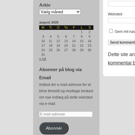
Arkiv
Arkiv
Websted
august 2026
M
Ti
O
To
F
L
S
Gem mit nav
1
2
3
4
5
6
7
8
9
10
11
12
13
14
15
16
17
18
19
20
21
22
23
24
25
26
27
28
29
30
Dette site a
31
« jul
kommentar b
Abonner på blog via
Email
Indtast din e-mail-adresse for at
blive tilmeldt og modtage besked
om nye indlæg på dette websted
via e-mail.
E-
mail-
adresse
Abonnér