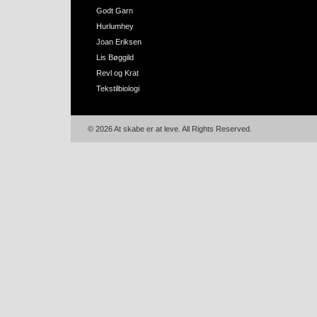
Godt Garn
Hurlumhey
Joan Eriksen
Lis Bøggild
Revl og Krat
Tekstilbiologi
© 2026 At skabe er at leve. All Rights Reserved.