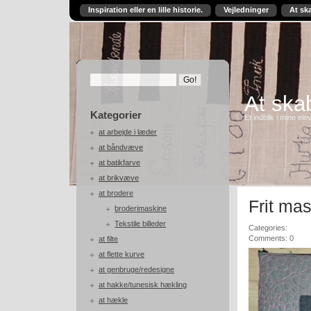
Inspiration eller en lille historie.
Vejledninger
At sk
At skab
Kategorier
Et indblik i mine ele
at arbejde i læder
at båndvæve
at batikfarve
at brikvæve
at brodere
Frit ma
broderimaskine
Tekstile billeder
Categories:
Comments: 0
at filte
at flette kurve
at genbruge/redesigne
at hakke/tunesisk hækling
at hækle