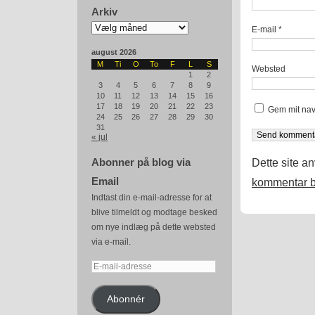
Arkiv
Arkiv
E-mail
*
august 2026
M
Ti
O
To
F
L
S
Websted
1
2
3
4
5
6
7
8
9
10
11
12
13
14
15
16
17
18
19
20
21
22
23
Gem mit nav
24
25
26
27
28
29
30
31
« jul
Abonner på blog via
Dette site a
Email
kommentar b
Indtast din e-mail-adresse for at
blive tilmeldt og modtage besked
om nye indlæg på dette websted
via e-mail.
E-
mail-
adresse
Abonnér