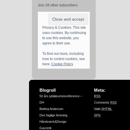
Join 28 other subscribers
Privacy & Cookies: This site
uses cookies. By continuing
to use this website, you
agree to their use.
To find out more, including
how to control cookies, see
here:
Cookie Policy
Blogroll
Meta:
50 års jubilæumskonference –
RSS
DH
Comments
RSS
Bettina Andersen
Valid
XHTML
Den faglige forening
XFN
Håndværk&Design
Gavstrik