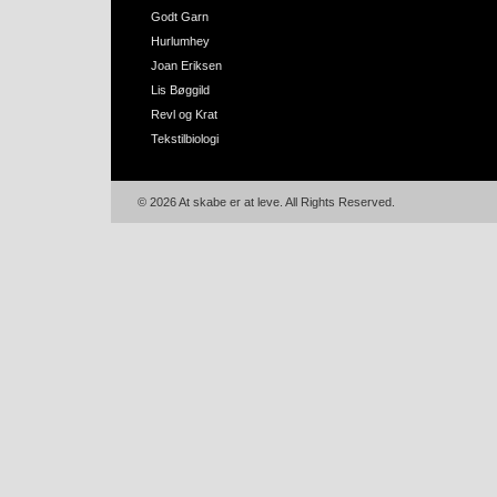
Godt Garn
Hurlumhey
Joan Eriksen
Lis Bøggild
Revl og Krat
Tekstilbiologi
© 2026 At skabe er at leve. All Rights Reserved.