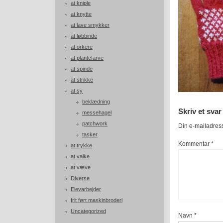
at kniple
at knytte
at lave smykker
at løbbinde
at orkere
at plantefarve
at spinde
at strikke
at sy
beklædning
Skriv et svar
messehagel
patchwork
Din e-mailadresse
tasker
Kommentar
*
at trykke
at valke
at væve
Diverse
Elevarbejder
frit ført maskinbroderi
Uncategorized
Navn
*