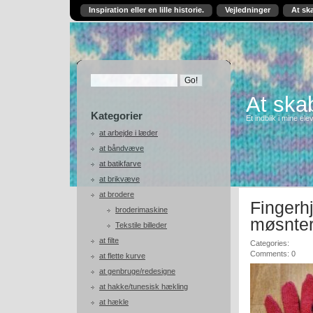
Inspiration eller en lille historie.
Vejledninger
At sk
At skab
Kategorier
Et indblik i mine ele
at arbejde i læder
at båndvæve
at batikfarve
at brikvæve
at brodere
Fingerh
broderimaskine
møsnte
Tekstile billeder
at filte
Categories:
Comments: 0
at flette kurve
at genbruge/redesigne
at hakke/tunesisk hækling
at hækle