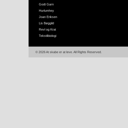
Godt Garn
Hurlumhey
Joan Eriksen
Lis Bøggild
Revl og Krat
Tekstilbiologi
© 2026 At skabe er at leve. All Rights Reserved.