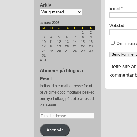
Arkiv
E-mail
*
Arkiv
august 2026
Websted
M
Ti
O
To
F
L
S
1
2
3
4
5
6
7
8
9
10
11
12
13
14
15
16
Gem mit nav
17
18
19
20
21
22
23
24
25
26
27
28
29
30
31
« jul
Dette site a
Abonner på blog via
kommentar b
Email
Indtast din e-mail-adresse for at
blive tilmeldt og modtage besked
om nye indlæg på dette websted
via e-mail.
E-
mail-
adresse
Abonnér