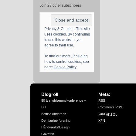
Join 28 other subscribers
Privacy & Cookies: This site
uses cookies. By continuing
to use this website, you
agree to their use.
To find out more, including
how to control cookies, see
here:
Cookie Policy
Blogroll
Meta:
50 års jubilæumskonference –
RSS
DH
Comments
RSS
Bettina Andersen
Valid
XHTML
Den faglige forening
XFN
Håndværk&Design
Gavstrik