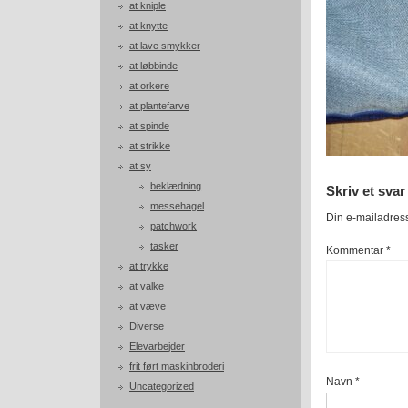
at kniple
at knytte
at lave smykker
at løbbinde
at orkere
at plantefarve
at spinde
at strikke
at sy
beklædning
Skriv et svar
messehagel
Din e-mailadresse
patchwork
tasker
Kommentar
*
at trykke
at valke
at væve
Diverse
Elevarbejder
frit ført maskinbroderi
Navn
*
Uncategorized