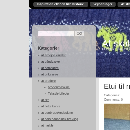
Inspiration eller en lille historie.
Vejledninger
At sk
At skab
Kategorier
Et indblik i mine ele
at arbejde i læder
at båndvæve
at batikfarve
at brikvæve
at brodere
Etui til
broderimaskine
Tekstile billeder
Categories:
Comments: 0
at filte
at flette kurve
at genbruge/redesigne
at hakke/tunesisk hækling
at hækle