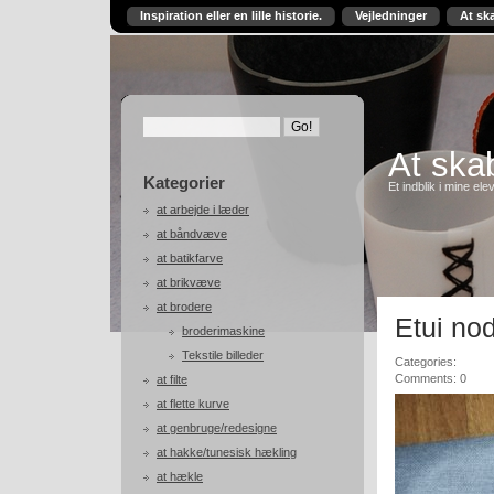
Inspiration eller en lille historie.
Vejledninger
At sk
At skab
Kategorier
Et indblik i mine ele
at arbejde i læder
at båndvæve
at batikfarve
at brikvæve
at brodere
Etui no
broderimaskine
Tekstile billeder
Categories:
Comments: 0
at filte
at flette kurve
at genbruge/redesigne
at hakke/tunesisk hækling
at hækle