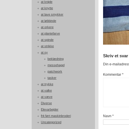
at kniple
at knytte
at lave smykker
at løbbinde
at orkere
at plantefarve
at spinde
at strikke
at sy
Skriv et svar
beklædning
Din e-mailadresse
messehagel
patchwork
Kommentar
*
tasker
at trykke
at valke
at væve
Diverse
Elevarbejder
frit ført maskinbroderi
Navn
*
Uncategorized