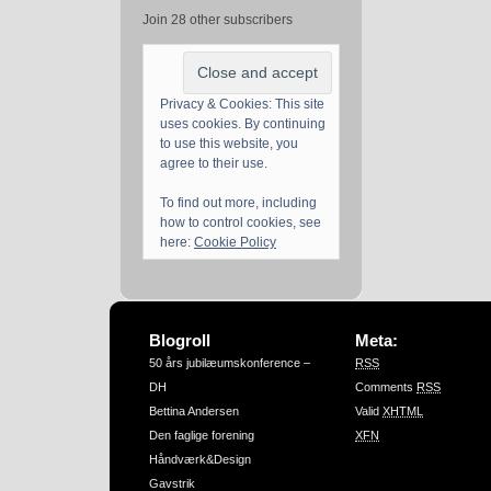
Join 28 other subscribers
Privacy & Cookies: This site
uses cookies. By continuing
to use this website, you
agree to their use.
To find out more, including
how to control cookies, see
here:
Cookie Policy
Blogroll
Meta:
50 års jubilæumskonference –
RSS
DH
Comments
RSS
Bettina Andersen
Valid
XHTML
Den faglige forening
XFN
Håndværk&Design
Gavstrik