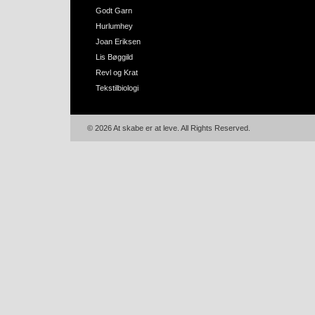
Godt Garn
Hurlumhey
Joan Eriksen
Lis Bøggild
Revl og Krat
Tekstilbiologi
© 2026 At skabe er at leve. All Rights Reserved.