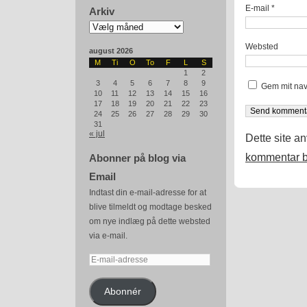
E-mail
*
Arkiv
Arkiv
Websted
august 2026
M
Ti
O
To
F
L
S
1
2
3
4
5
6
7
8
9
Gem mit nav
10
11
12
13
14
15
16
17
18
19
20
21
22
23
24
25
26
27
28
29
30
31
« jul
Dette site a
kommentar b
Abonner på blog via
Email
Indtast din e-mail-adresse for at
blive tilmeldt og modtage besked
om nye indlæg på dette websted
via e-mail.
E-
mail-
adresse
Abonnér