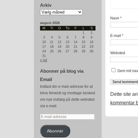
Arkiv
Arkiv
Navn
*
august 2026
M
Ti
O
To
F
L
S
1
2
E-mail
*
3
4
5
6
7
8
9
10
11
12
13
14
15
16
17
18
19
20
21
22
23
24
25
26
27
28
29
30
Websted
31
« jul
Abonner på blog via
Gem mit nav
Email
Indtast din e-mail-adresse for at
blive tilmeldt og modtage besked
Dette site a
om nye indlæg på dette websted
kommentar b
via e-mail.
E-
mail-
adresse
Abonnér