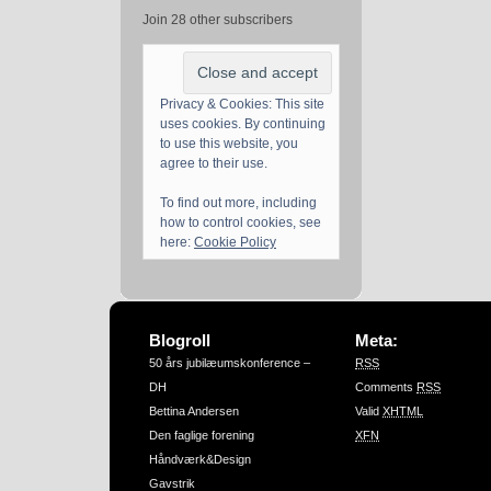
Join 28 other subscribers
Privacy & Cookies: This site
uses cookies. By continuing
to use this website, you
agree to their use.
To find out more, including
how to control cookies, see
here:
Cookie Policy
Blogroll
Meta:
50 års jubilæumskonference –
RSS
DH
Comments
RSS
Bettina Andersen
Valid
XHTML
Den faglige forening
XFN
Håndværk&Design
Gavstrik