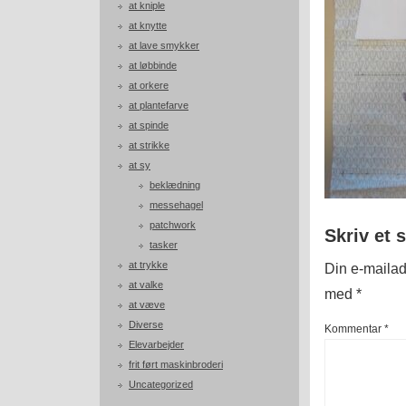
at kniple
at knytte
at lave smykker
at løbbinde
at orkere
at plantefarve
at spinde
at strikke
at sy
beklædning
messehagel
patchwork
Skriv et 
tasker
at trykke
Din e-mailadr
at valke
med
*
at væve
Diverse
Kommentar
*
Elevarbejder
frit ført maskinbroderi
Uncategorized