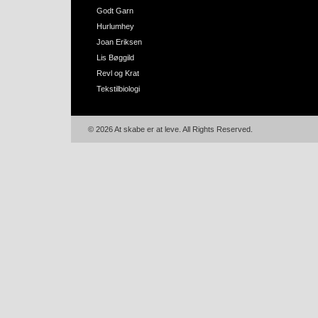
Godt Garn
Hurlumhey
Joan Eriksen
Lis Bøggild
Revl og Krat
Tekstilbiologi
© 2026 At skabe er at leve. All Rights Reserved.