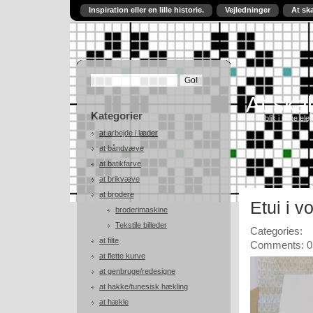
Inspiration eller en lille historie.
Vejledninger
At sk
At skab
Kategorier
Et indblik i mine ele
at arbejde i læder
at båndvæve
at batikfarve
at brikvæve
at brodere
Etui i 
broderimaskine
Tekstile billeder
Categories:
at filte
Comments: 0
at flette kurve
at genbruge/redesigne
at hakke/tunesisk hækling
at hækle