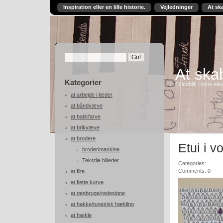
Inspiration eller en lille historie.
Vejledninger
At sk
At skab
Kategorier
Et indblik i mine ele
at arbejde i læder
at båndvæve
at batikfarve
at brikvæve
at brodere
Etui i v
broderimaskine
Tekstile billeder
Categories:
Comments: 0
at filte
at flette kurve
at genbruge/redesigne
at hakke/tunesisk hækling
at hækle