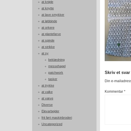
at kniple
at knytte
at lave smykker
at løbbinde
at orkere
at plantefarve
at spinde
at strikke
at sy
beklædning
messehagel
Skriv et svar
patchwork
tasker
Din e-mailadresse
at trykke
Kommentar
*
at valke
at væve
Diverse
Elevarbejder
frit ført maskinbroderi
Uncategorized