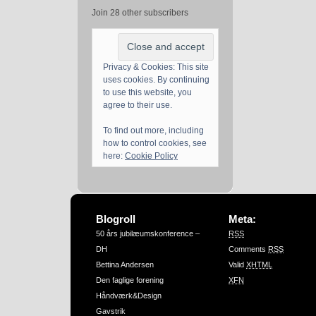
Join 28 other subscribers
Privacy & Cookies: This site
uses cookies. By continuing
to use this website, you
agree to their use.
To find out more, including
how to control cookies, see
here:
Cookie Policy
Blogroll
Meta:
50 års jubilæumskonference –
RSS
DH
Comments
RSS
Bettina Andersen
Valid
XHTML
Den faglige forening
XFN
Håndværk&Design
Gavstrik