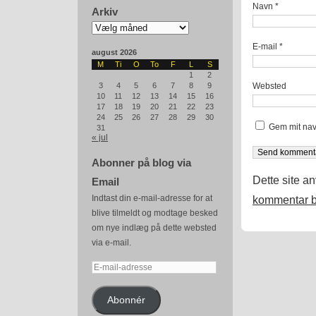
Navn
*
Arkiv
Arkiv
E-mail
*
august 2026
M
Ti
O
To
F
L
S
1
2
Websted
3
4
5
6
7
8
9
10
11
12
13
14
15
16
17
18
19
20
21
22
23
24
25
26
27
28
29
30
Gem mit nav
31
« jul
Abonner på blog via
Dette site a
Email
Indtast din e-mail-adresse for at
kommentar b
blive tilmeldt og modtage besked
om nye indlæg på dette websted
via e-mail.
E-
mail-
adresse
Abonnér