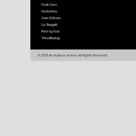
Godt Garn
Hurlumhey
Joan Eriksen
Lis Bøggild
Revl og Krat
Tekstilbiologi
© 2026 At skabe er at leve. All Rights Reserved.