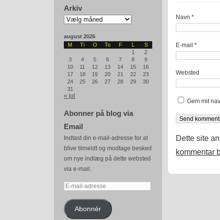
Arkiv
Arkiv
Navn
*
august 2026
E-mail
*
M
Ti
O
To
F
L
S
1
2
3
4
5
6
7
8
9
10
11
12
13
14
15
16
Websted
17
18
19
20
21
22
23
24
25
26
27
28
29
30
31
« jul
Gem mit nav
Abonner på blog via
Email
Dette site a
Indtast din e-mail-adresse for at
blive tilmeldt og modtage besked
kommentar b
om nye indlæg på dette websted
via e-mail.
E-
mail-
adresse
Abonnér