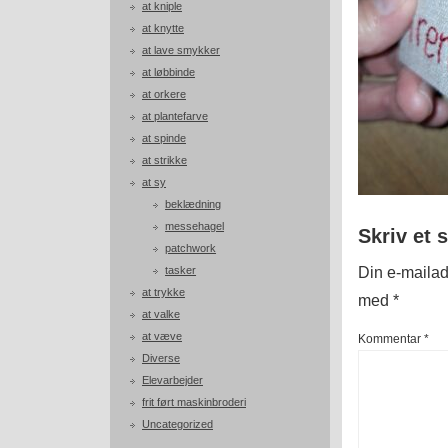
at kniple
at knytte
at lave smykker
at løbbinde
at orkere
at plantefarve
at spinde
at strikke
at sy
beklædning
messehagel
Skriv et 
patchwork
Din e-mailadr
tasker
at trykke
med
*
at valke
at væve
Kommentar
*
Diverse
Elevarbejder
frit ført maskinbroderi
Uncategorized