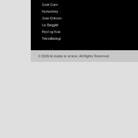
Godt Garn
Hurlumhey
Joan Eriksen
Lis Bøggild
Revl og Krat
Tekstilbiologi
© 2026 At skabe er at leve. All Rights Reserved.