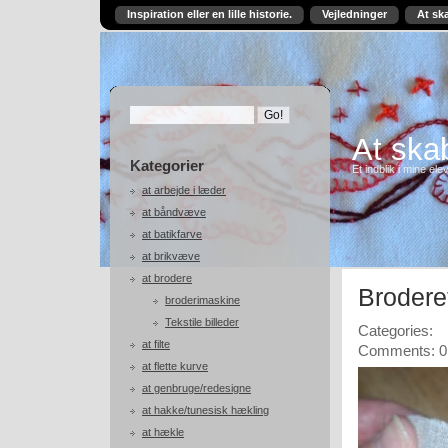
Inspiration eller en lille historie.
Vejledninger
At sk
At skab
Kategorier
Et indblik i mine ele
at arbejde i læder
at båndvæve
at batikfarve
at brikvæve
at brodere
Brodere
broderimaskine
Tekstile billeder
Categories:
at filte
Comments: 0
at flette kurve
at genbruge/redesigne
at hakke/tunesisk hækling
at hækle