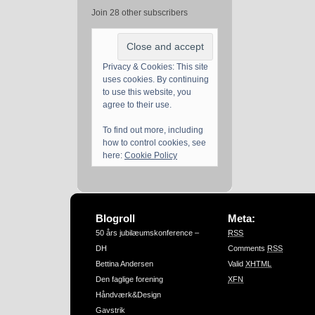
Join 28 other subscribers
Privacy & Cookies: This site
uses cookies. By continuing
to use this website, you
agree to their use.
To find out more, including
how to control cookies, see
here:
Cookie Policy
Blogroll
Meta:
50 års jubilæumskonference –
RSS
DH
Comments
RSS
Bettina Andersen
Valid
XHTML
Den faglige forening
XFN
Håndværk&Design
Gavstrik