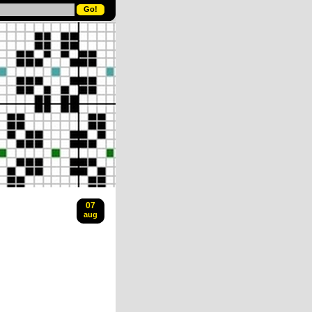
07
aug