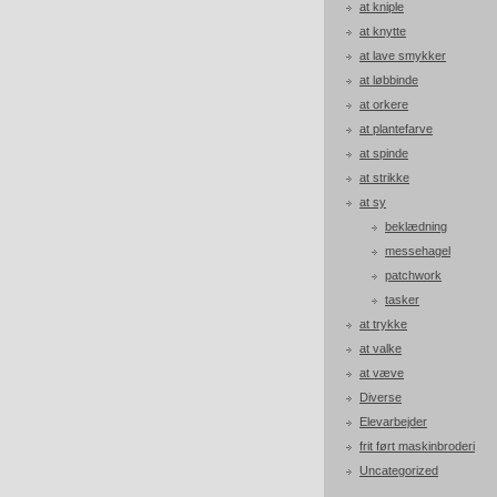
at kniple
at knytte
at lave smykker
at løbbinde
at orkere
at plantefarve
at spinde
at strikke
at sy
beklædning
messehagel
patchwork
tasker
at trykke
at valke
at væve
Diverse
Elevarbejder
frit ført maskinbroderi
Uncategorized