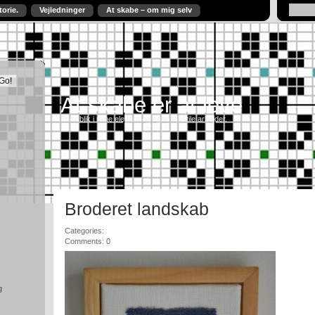
torie.
Vejledninger
At skabe – om mig selv
At skabe er at leve
Et indblik i mine elevers og egne tekstile arbejder.
Broderet landskab
Categories:
Comments: 0
g