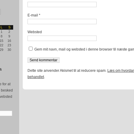
E-mail
*
L
S
Websted
1
2
8
9
15
16
22
23
Gem mit navn, mail og websted i denne browser til næste ga
29
30
a
Dette site anvender Akismet til at reducere spam.
Læs om hvordan
behandlet
.
 for at
e besked
websted