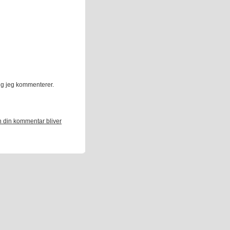
ng jeg kommenterer.
 din kommentar bliver