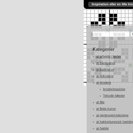
Inspiration eller en lille his
Kategorier
at arbejde i læder
at båndvæve
at batikfarve
at brikvæve
at brodere
broderimaskine
Tekstile billeder
at filte
at flette kurve
at genbruge/redesigne
at hakke/tunesisk hæklin
at hækle