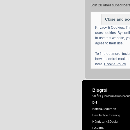
Join 28 other subscriber
Privacy & Cookies: Thi
uses cookies. By cont
to use this website, y
agree to their use.
To find out more, incl
how to control cookies
here:
Cookie Policy
Blogroll
50 års jubilæumskonferen
DH
Bettina Andersen
Den faglige forening
Håndværk&Design
Gavstrik