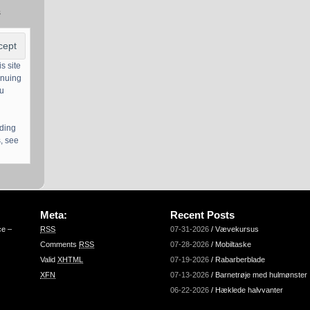
s
s site
inuing
ou
uding
, see
Meta:
Recent Posts
ce –
RSS
07-31-2026
/
Vævekursus
Comments
RSS
07-28-2026
/
Mobiltaske
Valid
XHTML
07-19-2026
/
Rabarberblade
XFN
07-13-2026
/
Barnetrøje med hulmønster
06-22-2026
/
Hæklede halvvanter