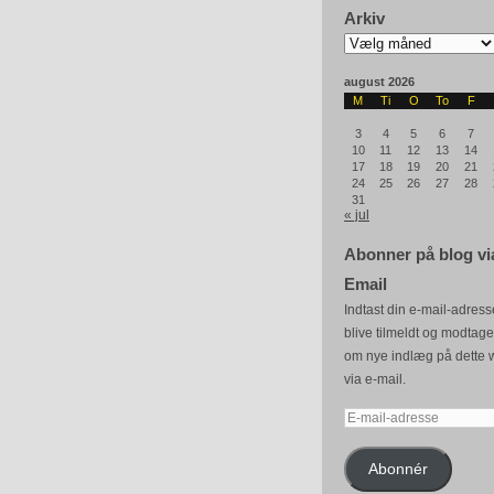
Arkiv
Arkiv
august 2026
M
Ti
O
To
F
3
4
5
6
7
10
11
12
13
14
17
18
19
20
21
24
25
26
27
28
31
« jul
Abonner på blog vi
Email
Indtast din e-mail-adresse
blive tilmeldt og modtag
om nye indlæg på dette 
via e-mail.
E-
mail-
adresse
Abonnér