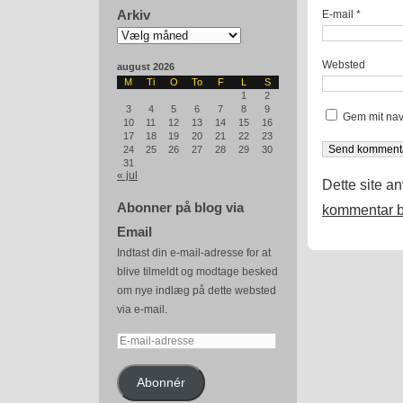
Arkiv
E-mail
*
Arkiv
Websted
august 2026
M
Ti
O
To
F
L
S
1
2
3
4
5
6
7
8
9
Gem mit nav
10
11
12
13
14
15
16
17
18
19
20
21
22
23
24
25
26
27
28
29
30
31
« jul
Dette site a
Abonner på blog via
kommentar b
Email
Indtast din e-mail-adresse for at
blive tilmeldt og modtage besked
om nye indlæg på dette websted
via e-mail.
E-
mail-
adresse
Abonnér