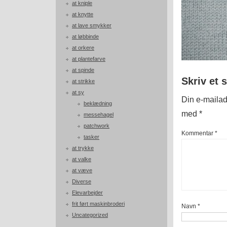
at kniple
at knytte
at lave smykker
at løbbinde
at orkere
at plantefarve
at spinde
Skriv et 
at strikke
at sy
Din e-mailadr
beklædning
med
*
messehagel
patchwork
Kommentar
*
tasker
at trykke
at valke
at væve
Diverse
Elevarbejder
frit ført maskinbroderi
Navn
*
Uncategorized