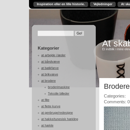
Inspiration eller en lille historie.
Vejledninger
At sk
At skab
Kategorier
Et indblik i mine ele
at arbejde i læder
at båndvæve
at batikfarve
at brikvæve
at brodere
Brodere
broderimaskine
Tekstile billeder
Categories:
at filte
Comments: 0
at flette kurve
at genbruge/redesigne
at hakke/tunesisk hækling
at hækle