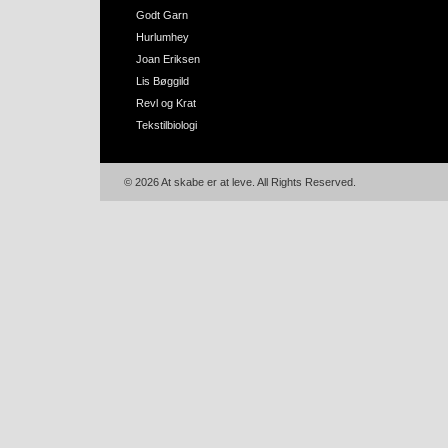
Godt Garn
Hurlumhey
Joan Eriksen
Lis Bøggild
Revl og Krat
Tekstilbiologi
© 2026 At skabe er at leve. All Rights Reserved.