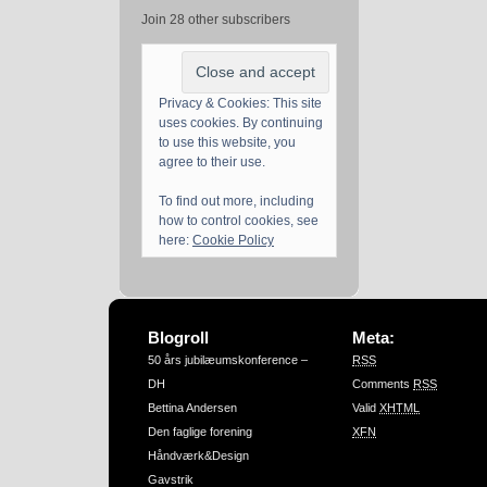
Join 28 other subscribers
Privacy & Cookies: This site
uses cookies. By continuing
to use this website, you
agree to their use.
To find out more, including
how to control cookies, see
here:
Cookie Policy
Blogroll
Meta:
50 års jubilæumskonference –
RSS
DH
Comments
RSS
Bettina Andersen
Valid
XHTML
Den faglige forening
XFN
Håndværk&Design
Gavstrik