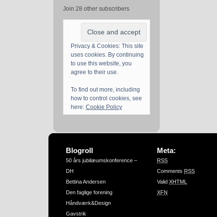
Join 28 other subscribers
Privacy & Cookies: This site
uses cookies. By continuing
to use this website, you
agree to their use.
To find out more, including
how to control cookies, see
here:
Cookie Policy
Blogroll
Meta:
50 års jubilæumskonference –
RSS
DH
Comments
RSS
Bettina Andersen
Valid
XHTML
Den faglige forening
XFN
Håndværk&Design
Gavstrik