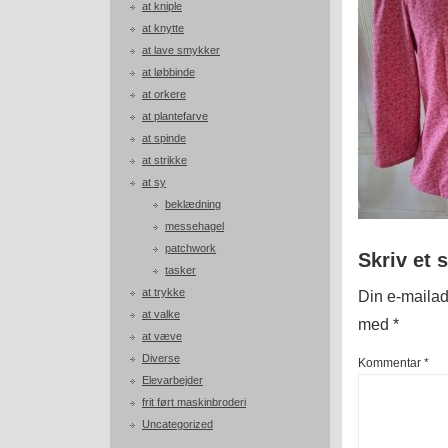
at kniple
at knytte
at lave smykker
at løbbinde
at orkere
at plantefarve
at spinde
at strikke
at sy
beklædning
messehagel
patchwork
Skriv et 
tasker
at trykke
Din e-mailadr
at valke
med
*
at væve
Diverse
Kommentar
*
Elevarbejder
frit ført maskinbroderi
Uncategorized