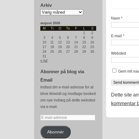
Arkiv
Arkiv
Navn
*
august 2026
M
Ti
O
To
F
L
S
1
2
E-mail
*
3
4
5
6
7
8
9
10
11
12
13
14
15
16
17
18
19
20
21
22
23
24
25
26
27
28
29
30
Websted
31
« jul
Abonner på blog via
Gem mit nav
Email
Indtast din e-mail-adresse for at
blive tilmeldt og modtage besked
Dette site a
om nye indlæg på dette websted
kommentar b
via e-mail.
E-
mail-
adresse
Abonnér