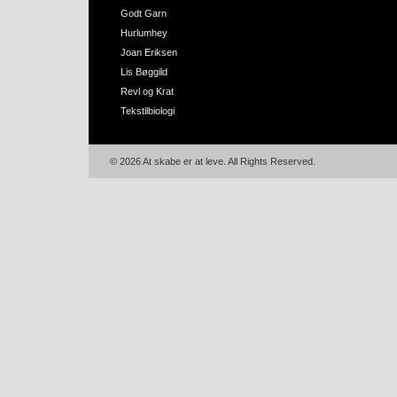
Godt Garn
Hurlumhey
Joan Eriksen
Lis Bøggild
Revl og Krat
Tekstilbiologi
© 2026 At skabe er at leve. All Rights Reserved.