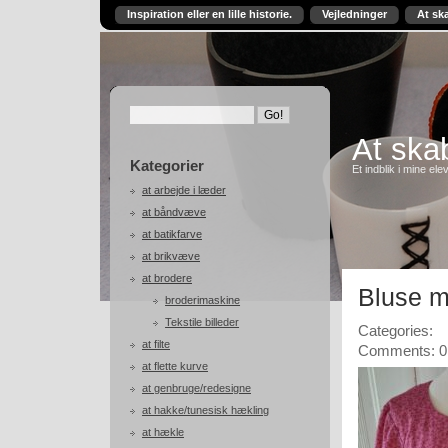
Inspiration eller en lille historie.
Vejledninger
At sk
At skab
Kategorier
Et indblik i mine ele
at arbejde i læder
at båndvæve
at batikfarve
at brikvæve
at brodere
Bluse m
broderimaskine
Tekstile billeder
Categories:
at filte
Comments: 0
at flette kurve
at genbruge/redesigne
at hakke/tunesisk hækling
at hækle