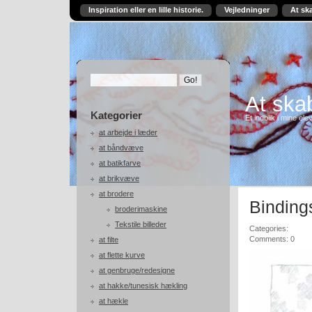
Inspiration eller en lille historie.
Vejledninger
At sk
At skab
Kategorier
Et indblik i mine ele
at arbejde i læder
at båndvæve
at batikfarve
at brikvæve
at brodere
Binding
broderimaskine
Tekstile billeder
Categories:
Comments: 0
at filte
at flette kurve
at genbruge/redesigne
at hakke/tunesisk hækling
at hækle