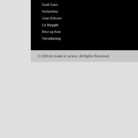
Godt Garn
Hurlumhey
Joan Eriksen
Lis Bøggild
Revl og Krat
Tekstilbiologi
© 2026 At skabe er at leve. All Rights Reserved.