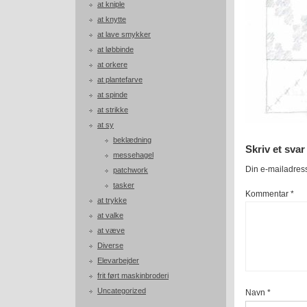
at kniple
at knytte
at lave smykker
at løbbinde
at orkere
at plantefarve
at spinde
at strikke
at sy
beklædning
Skriv et svar
messehagel
Din e-mailadresse
patchwork
tasker
Kommentar
*
at trykke
at valke
at væve
Diverse
Elevarbejder
frit ført maskinbroderi
Uncategorized
Navn
*