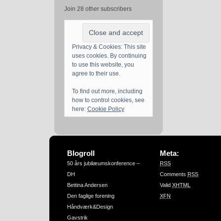
Join 28 other subscribers
Privacy & Cookies: This site
uses cookies. By continuing
to use this website, you
agree to their use.
To find out more, including
how to control cookies, see
here:
Cookie Policy
Blogroll
Meta:
50 års jubilæumskonference –
RSS
DH
Comments
RSS
Bettina Andersen
Valid
XHTML
Den faglige forening
XFN
Håndværk&Design
Gavstrik