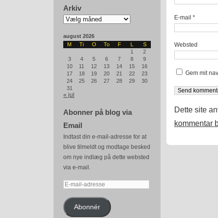
Arkiv
Arkiv
E-mail
*
august 2026
Websted
M
Ti
O
To
F
L
S
1
2
3
4
5
6
7
8
9
10
11
12
13
14
15
16
Gem mit nav
17
18
19
20
21
22
23
24
25
26
27
28
29
30
31
« jul
Dette site a
Abonner på blog via
kommentar b
Email
Indtast din e-mail-adresse for at
blive tilmeldt og modtage besked
om nye indlæg på dette websted
via e-mail.
E-
mail-
adresse
Abonnér